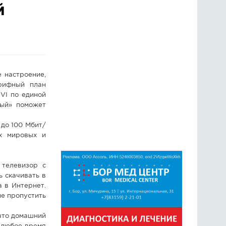
й
ГОЛОСОВАНИЯ
ПРЕДЛОЖИТЬ НОВОСТЬ
ФОТО
 настроение,
арифный план
IVI по единой
ный» поможет
до 100 Мбит/
их мировых и
 телевизор с
ь скачивать в
а в Интернет.
не пропустить
 что домашний