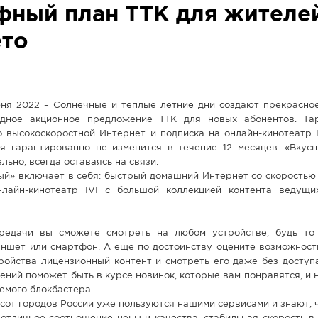
фный план ТТК для жителе
ето
юня 2022 – Солнечные и теплые летние дни создают прекрасное
одное акционное предложение ТТК для новых абонентов. Т
о высокоскоростной Интернет и подписка на онлайн-кинотеатр 
ая гарантированно не изменится в течение 12 месяцев. «Вкус
льно, всегда оставаясь на связи.
й» включает в себя: быстрый домашний Интернет со скоростью 
нлайн-кинотеатр IVI с большой коллекцией контента ведущ
редачи вы сможете смотреть на любом устройстве, будь то
аншет или смартфон. А еще по достоинству оцените возможност
ройства лицензионный контент и смотреть его даже без доступ
ений поможет быть в курсе новинок, которые вам понравятся, и 
емого блокбастера.
сот городов России уже пользуются нашими сервисами и знают,