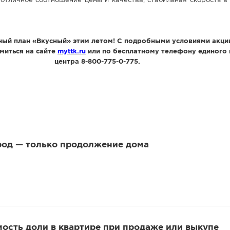
 отличное соотношение цены и качества, стабильная скорость 
ый план «Вкусный» этим летом! С подробными условиями акци
миться на сайте
myttk.ru
или по бесплатному телефону единого 
центра 8-800-775-0-775.
род — только продолжение дома
мость доли в квартире при продаже или выкупе