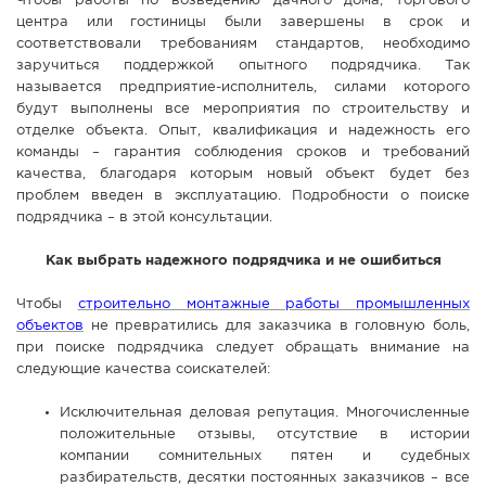
Чтобы работы по возведению дачного дома, торгового
центра или гостиницы были завершены в срок и
СПРАВКА
соответствовали требованиям стандартов, необходимо
КАМЕРЫ
заручиться поддержкой опытного подрядчика. Так
называется предприятие-исполнитель, силами которого
КОНКУРСЫ
будут выполнены все мероприятия по строительству и
СТАТЬИ
отделке объекта. Опыт, квалификация и надежность его
команды – гарантия соблюдения сроков и требований
ГОЛОСОВАНИЯ
качества, благодаря которым новый объект будет без
проблем введен в эксплуатацию. Подробности о поиске
ПРЕДЛОЖИТЬ НОВОСТЬ
подрядчика – в этой консультации.
ФОТО
Как выбрать надежного подрядчика и не ошибиться
Чтобы
строительно монтажные работы промышленных
объектов
не превратились для заказчика в головную боль,
при поиске подрядчика следует обращать внимание на
следующие качества соискателей:
Исключительная деловая репутация. Многочисленные
положительные отзывы, отсутствие в истории
компании сомнительных пятен и судебных
разбирательств, десятки постоянных заказчиков – все