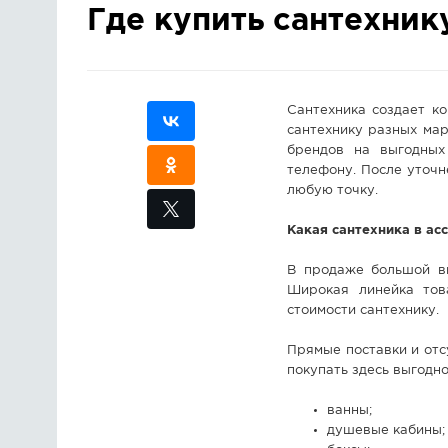
Где купить сантехник
Сантехника создает к
сантехнику разных мар
брендов на выгодных
телефону. После уточн
любую точку.
Какая сантехника в ас
В продаже большой вы
Широкая линейка тов
стоимости сантехнику.
Прямые поставки и отс
покупать здесь выгодн
ванны;
душевые кабины;