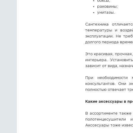
боксы;
раковины;
унитазы.
Сантехника отличает
температуры и возде
эксплуатации. Не тре
долгого периода време
Это красивая, прочная
интерьера. Установит
зависит от вида, назна
При необходимости 
консультантов. Они з
полностью отвечает тр
Какие аксессуары в п
В ассортименте также 
полотенцесушители и
Акссесуары тоже извес