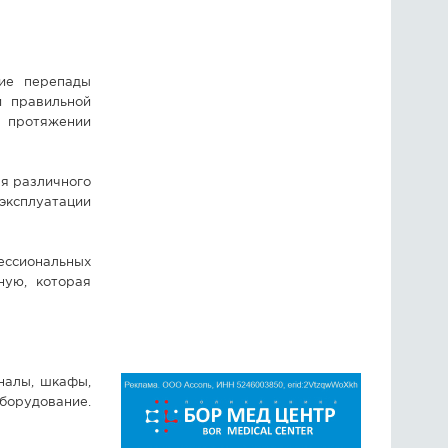
кие перепады
и правильной
а протяжении
ля различного
эксплуатации
ссиональных
ную, которая
налы, шкафы,
орудование.