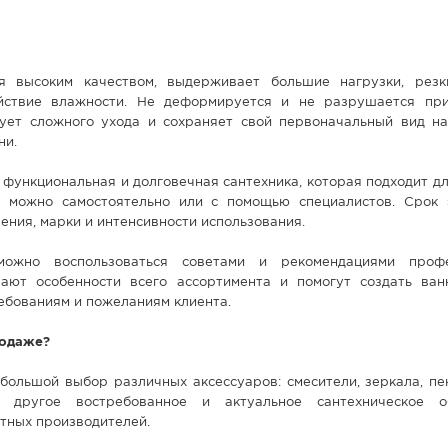
ся высоким качеством, выдерживает большие нагрузки, рез
йствие влажности. Не деформируется и не разрушается пр
бует сложного ухода и сохраняет свой первоначальный вид н
ни.
, функциональная и долговечная сантехника, которая подходит д
ь можно самостоятельно или с помощью специалистов. Срок 
чения, марки и интенсивности использования.
можно воспользоваться советами и рекомендациями профе
нают особенности всего ассортимента и помогут создать ван
ебованиям и пожеланиям клиента.
родаже?
большой выбор различных аксессуаров: смесители, зеркала, пе
 другое востребованное и актуальное сантехническое об
тных производителей.