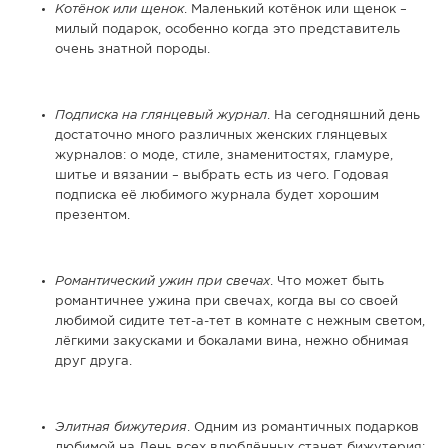
Котёнок или щенок
. Маленький котёнок или щенок –
милый подарок, особенно когда это представитель
очень знатной породы.
Подписка на глянцевый журнал
. На сегодняшний день
достаточно много различных женских глянцевых
журналов: о моде, стиле, знаменитостях, гламуре,
шитье и вязании – выбрать есть из чего. Годовая
подписка её любимого журнала будет хорошим
презентом.
Романтический ужин при свечах
. Что может быть
романтичнее ужина при свечах, когда вы со своей
любимой сидите тет-а-тет в комнате с нежным светом,
лёгкими закусками и бокалами вина, нежно обнимая
друг друга.
Элитная бижутерия
. Одним из романтичных подарков
любимой на День всех влюблённых станет бижутерия: