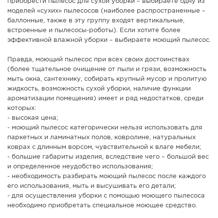
приобрести пылесос для сухой уборки – выбираете одну из
моделей «сухих» пылесосов (наиболее распространенные –
баллонные, также в эту группу входят вертикальные,
встроенные и пылесосы-роботы). Если хотите более
эффективной влажной уборки – выбираете моющий пылесос.
Правда, моющий пылесос при всех своих достоинствах
(более тщательное очищение от пыли и грязи, возможность
мыть окна, сантехнику, собирать крупный мусор и пролитую
жидкость, возможность сухой уборки, наличие функции
ароматизации помещения) имеет и ряд недостатков, среди
которых:
- высокая цена;
- моющий пылесос категорически нельзя использовать для
паркетных и ламинатных полов, ковролине, натуральных
коврах с длинным ворсом, чувствительной к влаге мебели;
- большие габариты изделия, вследствие чего – большой вес
и определенное неудобство использования;
- необходимость разбирать моющий пылесос после каждого
его использования, мыть и высушивать его детали;
- для осуществления уборки с помощью моющего пылесоса
необходимо приобретать специальное моющее средство.