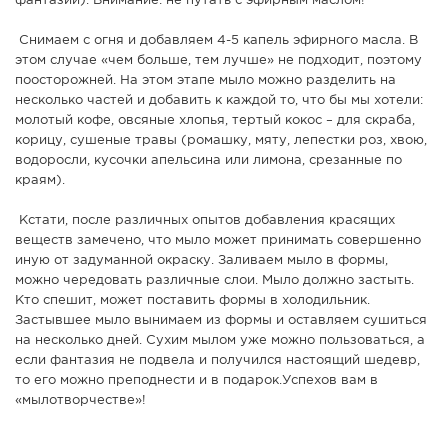
фантазии). Внимание: не путать с эфирным маслом!
Снимаем с огня и добавляем 4-5 капель эфирного масла. В
этом случае «чем больше, тем лучше» не подходит, поэтому
поосторожней. На этом этапе мыло можно разделить на
несколько частей и добавить к каждой то, что бы мы хотели:
молотый кофе, овсяные хлопья, тертый кокос – для скраба,
корицу, сушеные травы (ромашку, мяту, лепестки роз, хвою,
водоросли, кусочки апельсина или лимона, срезанные по
краям).
Кстати, после различных опытов добавления красящих
веществ замечено, что мыло может принимать совершенно
иную от задуманной окраску. Заливаем мыло в формы,
можно чередовать различные слои. Мыло должно застыть.
Кто спешит, может поставить формы в холодильник.
Застывшее мыло вынимаем из формы и оставляем сушиться
на несколько дней. Сухим мылом уже можно пользоваться, а
если фантазия не подвела и получился настоящий шедевр,
то его можно преподнести и в подарок.Успехов вам в
«мылотворчестве»!