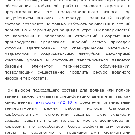
Система охлаждения двигателя играет критическую роль в
обеспечении стабильной работы силового агрегата и
СПРАВКА
предотвращении его преждевременного износа под
КАМЕРЫ
воздействием высоких температур. Правильный подбор
состава позволяет не только избежать закипания в летний
КОНКУРСЫ
период, но и гарантирует защиту внутренних поверхностей
СТАТЬИ
от кавитации и образования отложений. Современные
производители предлагают широкий спектр присадок,
ГОЛОСОВАНИЯ
которые адаптированы под специфические материалы
радиаторов и соединительных патрубков. Регулярный
ПРЕДЛОЖИТЬ НОВОСТЬ
контроль уровня и состояния теплоносителя является
ФОТО
базовым элементом технического обслуживания,
позволяющим существенно продлить ресурс водяного
насоса и термостата.
При выборе подходящего состава для долива или полной
замены важно учитывать спецификацию двигателя, так как
качественный
антифриз g12 10 л
обеспечит оптимальный
температурный режим работы мотора благодаря
карбоксилатным технологиям защиты. Такие жидкости
создают защитный слой только в местах возникновения
коррозии, что способствует более эффективному отводу
тепла по сравнению с традиционными силикатными