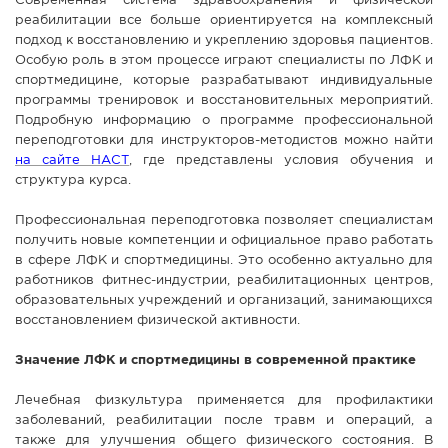
Современная система здравоохранения и физической
реабилитации все больше ориентируется на комплексный
СПРАВКА
подход к восстановлению и укреплению здоровья пациентов.
КАМЕРЫ
Особую роль в этом процессе играют специалисты по ЛФК и
спортмедицине, которые разрабатывают индивидуальные
КОНКУРСЫ
программы тренировок и восстановительных мероприятий.
СТАТЬИ
Подробную информацию о программе профессиональной
переподготовки для инструкторов-методистов можно найти
ГОЛОСОВАНИЯ
на сайте НАСТ
, где представлены условия обучения и
структура курса.
ПРЕДЛОЖИТЬ НОВОСТЬ
ФОТО
Профессиональная переподготовка позволяет специалистам
получить новые компетенции и официальное право работать
в сфере ЛФК и спортмедицины. Это особенно актуально для
работников фитнес-индустрии, реабилитационных центров,
образовательных учреждений и организаций, занимающихся
восстановлением физической активности.
Значение ЛФК и спортмедицины в современной практике
Лечебная физкультура применяется для профилактики
заболеваний, реабилитации после травм и операций, а
также для улучшения общего физического состояния. В