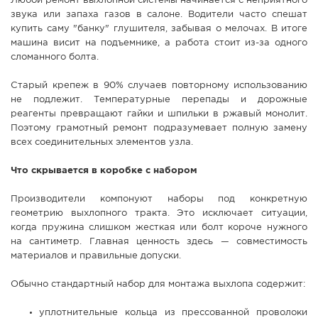
Любой ремонт выхлопной системы начинается с неприятного
звука или запаха газов в салоне. Водители часто спешат
СПРАВКА
купить саму "банку" глушителя, забывая о мелочах. В итоге
КАМЕРЫ
машина висит на подъемнике, а работа стоит из-за одного
сломанного болта.
КОНКУРСЫ
СТАТЬИ
Старый крепеж в 90% случаев повторному использованию
не подлежит. Температурные перепады и дорожные
ГОЛОСОВАНИЯ
реагенты превращают гайки и шпильки в ржавый монолит.
Поэтому грамотный ремонт подразумевает полную замену
ПРЕДЛОЖИТЬ НОВОСТЬ
всех соединительных элементов узла.
ФОТО
Что скрывается в коробке с набором
Производители компонуют наборы под конкретную
геометрию выхлопного тракта. Это исключает ситуации,
когда пружина слишком жесткая или болт короче нужного
на сантиметр. Главная ценность здесь — совместимость
материалов и правильные допуски.
Обычно стандартный набор для монтажа выхлопа содержит:
уплотнительные кольца из прессованной проволоки