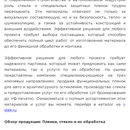
В современном строительстве и автомобильной индустрии
роль стекла и специальных защитных пленок трудно
СПРАВКА
переоценить. Эти материалы отвечают не только за
КАМЕРЫ
визуальную составляющую, но и за безопасность, тепло- и
шумоизоляцию, а также за устойчивость конструкций к
КОНКУРСЫ
внешним воздействиям. Эффективное решение для любого
СТАТЬИ
проекта требует выбора поставщика, который способен
обеспечить полный цикл работ: от изготовления материала
ГОЛОСОВАНИЯ
до его финишной обработки и монтажа.
ПРЕДЛОЖИТЬ НОВОСТЬ
Эффективное решение для любого проекта требует
ФОТО
надежного партнера, который может предложить как сами
материалы, так и услуги по их обработке. На рынке
представлены компании, специализирующиеся на трех
ключевых направлениях: продаже функциональных пленок
для авто и архитектурного остекления, производстве стекла
и предоставлении услуг по его обработке (от бронирования
до УФ-печати). Ознакомиться с полным ассортиментом этих
материалов и услуг вы можете, перейдя в каталог на
i-
stek.ru
.
Обзор продукции: Пленки, стекло и их обработка