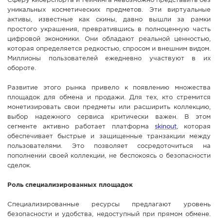
Сферу киберспорта и гейминга невозможно представить без
уникальных косметических предметов. Эти виртуальные
СПРАВКА
активы, известные как скины, давно вышли за рамки
КАМЕРЫ
простого украшения, превратившись в полноценную часть
цифровой экономики. Они обладают реальной ценностью,
КОНКУРСЫ
которая определяется редкостью, спросом и внешним видом.
СТАТЬИ
Миллионы пользователей ежедневно участвуют в их
обороте.
ГОЛОСОВАНИЯ
Развитие этого рынка привело к появлению множества
ПРЕДЛОЖИТЬ НОВОСТЬ
площадок для обмена и продажи. Для тех, кто стремится
ФОТО
монетизировать свои предметы или расширить коллекцию,
выбор надежного сервиса критически важен. В этом
сегменте активно работает платформа
skinout
, которая
обеспечивает быстрые и защищенные транзакции между
пользователями. Это позволяет сосредоточиться на
пополнении своей коллекции, не беспокоясь о безопасности
сделок.
Роль специализированных площадок
Специализированные ресурсы предлагают уровень
безопасности и удобства, недоступный при прямом обмене.