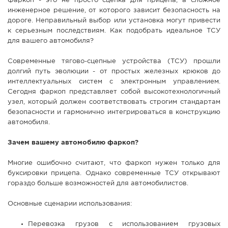
Фаркоп - это не просто сцепка для прицепа, а сложное
инженерное решение, от которого зависит безопасность на
СПРАВКА
дороге. Неправильный выбор или установка могут привести
КАМЕРЫ
к серьезным последствиям. Как подобрать идеальное ТСУ
для вашего автомобиля?
КОНКУРСЫ
СТАТЬИ
Современные тягово-сцепные устройства (ТСУ) прошли
долгий путь эволюции - от простых железных крюков до
ГОЛОСОВАНИЯ
интеллектуальных систем с электронным управлением.
Сегодня фаркоп представляет собой высокотехнологичный
ПРЕДЛОЖИТЬ НОВОСТЬ
узел, который должен соответствовать строгим стандартам
ФОТО
безопасности и гармонично интегрироваться в конструкцию
автомобиля.
Зачем вашему автомобилю фаркоп?
Многие ошибочно считают, что фаркоп нужен только для
буксировки прицепа. Однако современные ТСУ открывают
гораздо больше возможностей для автомобилистов.
Основные сценарии использования:
Перевозка грузов с использованием грузовых