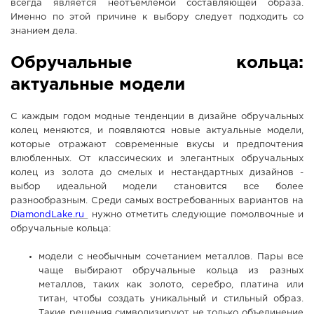
всегда является неотъемлемой составляющей образа.
СПРАВКА
Именно по этой причине к выбору следует подходить со
знанием дела.
КАМЕРЫ
Обручальные кольца:
КОНКУРСЫ
актуальные модели
СТАТЬИ
ГОЛОСОВАНИЯ
С каждым годом модные тенденции в дизайне обручальных
ПРЕДЛОЖИТЬ НОВОСТЬ
колец меняются, и появляются новые актуальные модели,
которые отражают современные вкусы и предпочтения
ФОТО
влюбленных. От классических и элегантных обручальных
колец из золота до смелых и нестандартных дизайнов -
выбор идеальной модели становится все более
разнообразным. Среди самых востребованных вариантов на
DiamondLake.ru
нужно отметить следующие помолвочные и
обручальные кольца:
модели с необычным сочетанием металлов. Пары все
чаще выбирают обручальные кольца из разных
металлов, таких как золото, серебро, платина или
титан, чтобы создать уникальный и стильный образ.
Такие решения символизируют не только объединение