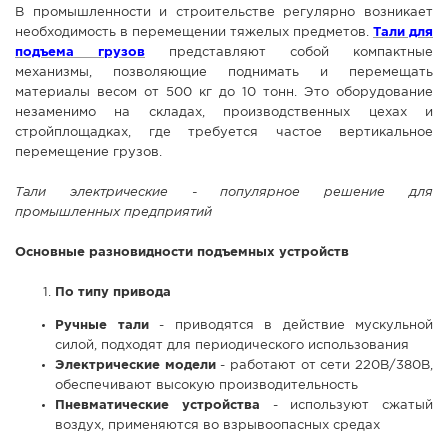
В промышленности и строительстве регулярно возникает
СПРАВКА
необходимость в перемещении тяжелых предметов.
Тали для
подъема грузов
представляют собой компактные
КАМЕРЫ
механизмы, позволяющие поднимать и перемещать
КОНКУРСЫ
материалы весом от 500 кг до 10 тонн. Это оборудование
незаменимо на складах, производственных цехах и
СТАТЬИ
стройплощадках, где требуется частое вертикальное
ГОЛОСОВАНИЯ
перемещение грузов.
ПРЕДЛОЖИТЬ НОВОСТЬ
Тали электрические - популярное решение для
промышленных предприятий
ФОТО
Основные разновидности подъемных устройств
По типу привода
Ручные тали
- приводятся в действие мускульной
силой, подходят для периодического использования
Электрические модели
- работают от сети 220В/380В,
обеспечивают высокую производительность
Пневматические устройства
- используют сжатый
воздух, применяются во взрывоопасных средах