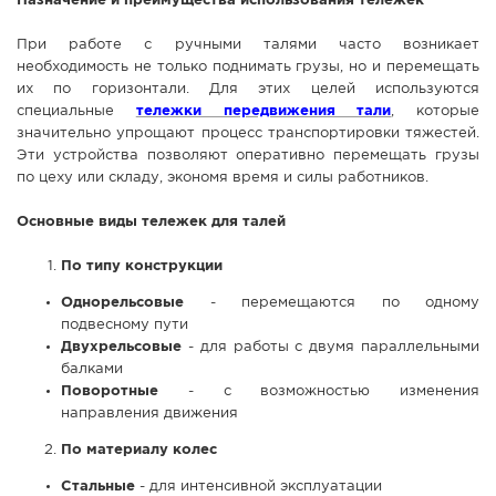
Назначение и преимущества использования тележек
СПРАВКА
При работе с ручными талями часто возникает
КАМЕРЫ
необходимость не только поднимать грузы, но и перемещать
их по горизонтали. Для этих целей используются
КОНКУРСЫ
специальные
тележки передвижения тали
, которые
СТАТЬИ
значительно упрощают процесс транспортировки тяжестей.
Эти устройства позволяют оперативно перемещать грузы
ГОЛОСОВАНИЯ
по цеху или складу, экономя время и силы работников.
ПРЕДЛОЖИТЬ НОВОСТЬ
Основные виды тележек для талей
ФОТО
По типу конструкции
Однорельсовые
- перемещаются по одному
подвесному пути
Двухрельсовые
- для работы с двумя параллельными
балками
Поворотные
- с возможностью изменения
направления движения
По материалу колес
Стальные
- для интенсивной эксплуатации