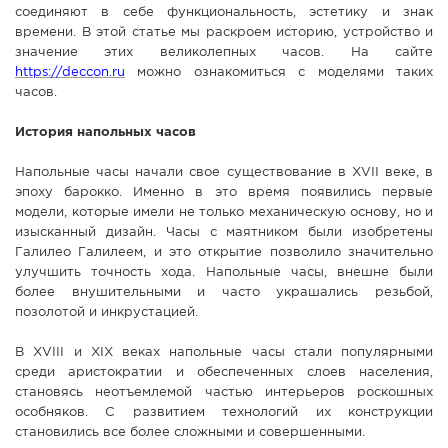
соединяют в себе функциональность, эстетику и знак
СПРАВКА
времени. В этой статье мы раскроем историю, устройство и
значение этих великолепных часов. На сайте
КАМЕРЫ
https://deccon.ru
можно ознакомиться с моделями таких
КОНКУРСЫ
часов.
СТАТЬИ
История напольных часов
ГОЛОСОВАНИЯ
Напольные часы начали свое существование в XVII веке, в
ПРЕДЛОЖИТЬ НОВОСТЬ
эпоху барокко. Именно в это время появились первые
модели, которые имели не только механическую основу, но и
ФОТО
изысканный дизайн. Часы с маятником были изобретены
Галилео Галилеем, и это открытие позволило значительно
улучшить точность хода. Напольные часы, внешне были
более внушительными и часто украшались резьбой,
позолотой и инкрустацией.
В XVIII и XIX веках напольные часы стали популярными
среди аристократии и обеспеченных слоев населения,
становясь неотъемлемой частью интерьеров роскошных
особняков. С развитием технологий их конструкции
становились все более сложными и совершенными.