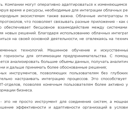
ь. Компании могут оперативно адаптироваться к изменяющимся
ируя время и ресурсы, необходимые для интеграции облачных р
нородным экосистемам также важна. Облачные интеграторы 
протоколов, что позволяет связывать разные приложения - как 
то обеспечивает бесшовное взаимодействие между системам
ия новых решений. Благодаря использованию облачных интегра
иться на своей основной деятельности, не отвлекаясь на техни
еменных технологий. Машинное обучение и искусственный
е горизонты для оптимизации предпринимательства. С помо
ается анализировать большие объемы данных, получать аналитич
ени и дальше принимать более обоснованные решения;
ных инструментов, позволяющих пользователям без глубоких
тельно настраивать интеграцию процессов. Это способствуе
ИТ-отделов, позволяя конечным пользователям более активно у
ормации бизнеса.
- это не просто инструмент для соединения систем, а мощна
ышение эффективности и адаптивности организаций в услов