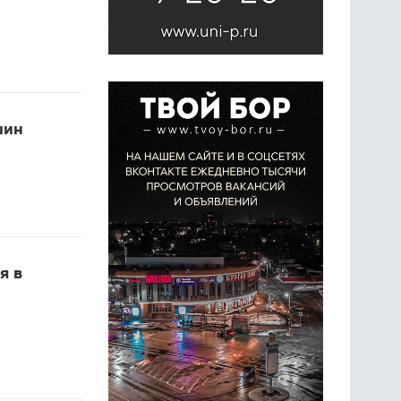
шин
я в