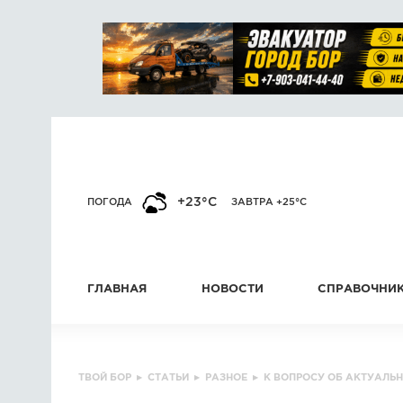
+23°C
ПОГОДА
ЗАВТРА +25°C
ГЛАВНАЯ
НОВОСТИ
СПРАВОЧНИ
ТВОЙ БОР
▸
СТАТЬИ
▸
РАЗНОЕ
▸
К ВОПРОСУ ОБ АКТУАЛЬ