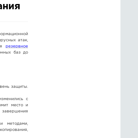
ания
ГОЛОСОВАНИЯ
ПРЕДЛОЖИТЬ НОВОСТЬ
формационной
ФОТО
русных атак,
дня
резервное
онных баз до
вень защиты.
изменились с
омит место и
я завершения
и методами,
копирования,