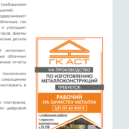
 требованиям
ешений;
поддерживают
облачные, так
и и упрощает
торов, фирмы
ческие детали
 интеллект,
щью облачных
еские отчеты
 технических
т сокращению
частвовать в
я платформа,
иях цифровой