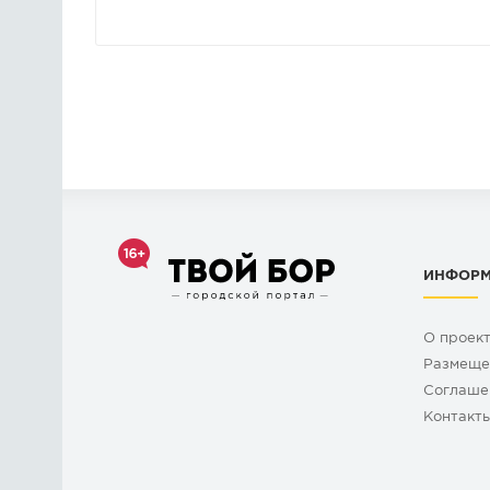
ИНФОР
О проек
Размеще
Cоглаше
Контакт