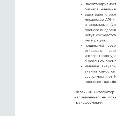
масштабируемост
бизнеса, минимиз
адаптация к раз
множество API и 
и локальные. Э
процесс внедрен
могут сосредоточ
интеграции;
поддержка совр
открывают новы
интеграторов уд
в реальном врем
наличие визуаль
знаний самостоя
зависимости от 
процессе трансф
Облачный интегратор 
направленная на пов
трансформации.