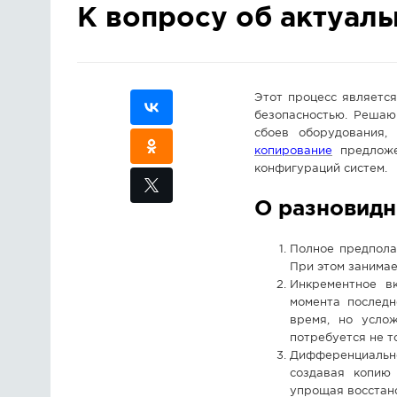
К вопросу об актуал
Этот процесс являетс
безопасностью. Решаю
сбоев оборудования,
копирование
предложе
конфигураций систем.
О разновидн
Полное предпола
При этом занимае
Инкрементное вк
момента последн
время, но усло
потребуется не т
Дифференциаль
создавая копию 
упрощая восстан