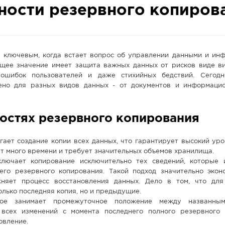
ьности резервного копиров
я ключевым, когда встает вопрос об управлении данными и ин
щее значение имеет защита важных данных от рисков виде ви
 ошибок пользователей и даже стихийных бедствий. Сего
но для разных видов данных - от документов и информаци
остях резервного копирования
гает создание копии всех данных, что гарантирует высокий уро
т много времени и требует значительных объемов хранилища.
лючает копирование исключительно тех сведений, которые 
его резервного копирования. Такой подход значительно экон
жняет процесс восстановления данных. Дело в том, что дл
олько последняя копия, но и предыдущие.
ное занимает промежуточное положение между названным
всех изменений с момента последнего полного резервного 
овление.