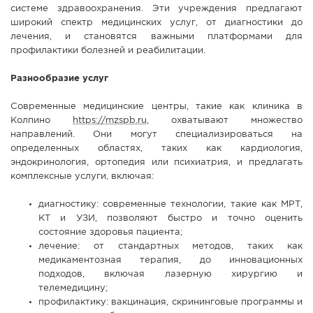
системе здравоохранения. Эти учреждения предлагают
СПРАВКА
широкий спектр медицинских услуг, от диагностики до
лечения, и становятся важными платформами для
КАМЕРЫ
профилактики болезней и реабилитации.
КОНКУРСЫ
Разнообразие услуг
СТАТЬИ
ГОЛОСОВАНИЯ
Современные медицинские центры, такие как клиника в
Колпино
https://mzspb.ru
, охватывают множество
ПРЕДЛОЖИТЬ НОВОСТЬ
направлений. Они могут специализироваться на
определенных областях, таких как кардиология,
ФОТО
эндокринология, ортопедия или психиатрия, и предлагать
комплексные услуги, включая:
диагностику: современные технологии, такие как МРТ,
КТ и УЗИ, позволяют быстро и точно оценить
состояние здоровья пациента;
лечение: от стандартных методов, таких как
медикаментозная терапия, до инновационных
подходов, включая лазерную хирургию и
телемедицину;
профилактику: вакцинация, скрининговые программы и