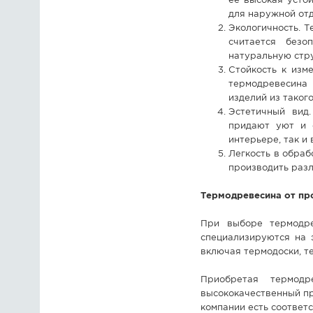
её высокая усто
для наружной отд
Экологичность. 
считается без
натуральную стру
Стойкость к изм
термодревесина 
изделий из таког
Эстетичный вид.
придают уют и 
интерьере, так и 
Легкость в обраб
производить разл
Термодревесина от пр
При выборе термодре
специализируются на 
включая термодоски, т
Приобретая термодр
высококачественный про
компании есть соответ