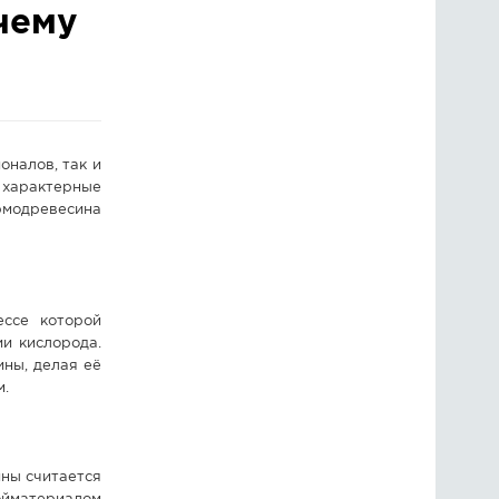
чему
ГОЛОСОВАНИЯ
ПРЕДЛОЖИТЬ НОВОСТЬ
ФОТО
налов, так и
 характерные
рмодревесина
ессе которой
и кислорода.
ины, делая её
м.
ны считается