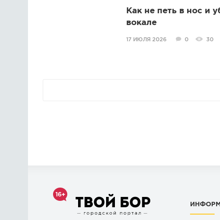
Как не петь в нос и 
вокале
17 ИЮЛЯ 2026
0
30
ИНФОР