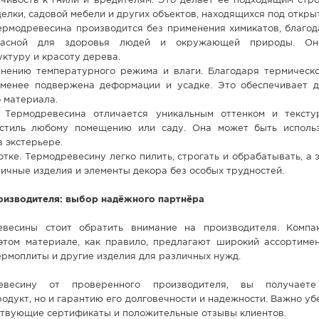
йчивость к гнили и вредителям. Это делает её подходящим стр
елки, садовой мебели и других объектов, находящихся под откры
Термодревесина производится без применения химикатов, благод
опасной для здоровья людей и окружающей природы. Он
ктуру и красоту дерева.
енению температурного режима и влаги. Благодаря термическо
менее подвержена деформации и усадке. Это обеспечивает д
о материала.
 Термодревесина отличается уникальным оттенком и тексту
стиль любому помещению или саду. Она может быть исполь
в экстерьере.
отке. Термодревесину легко пилить, строгать и обрабатывать, а 
ичные изделия и элементы декора без особых трудностей.
оизводителя: выбор надёжного партнёра
весины стоит обратить внимание на производителя. Компа
этом материале, как правило, предлагают широкий ассортимен
ермоплиты и другие изделия для различных нужд.
евесину от проверенного производителя, вы получает
дукт, но и гарантию его долговечности и надежности. Важно убе
ствующие сертификаты и положительные отзывы клиентов.