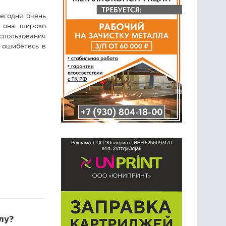
сегодня очень
, она широко
спользования
 ошибётесь в
лу?