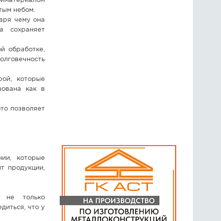
ойматериалом
тым небом.
аря чему она
а сохраняет
й обработке,
олговечность
рой, которые
зована как в
это позволяет
нии, которые
т продукции,
е не только
диться, что у