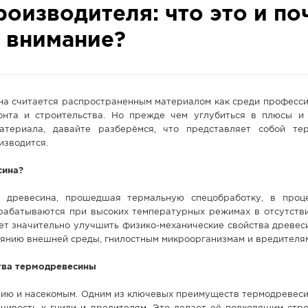
оизводителя: что это и по
ё внимание?
а считается распространенным материалом как среди профессио
нта и строительства. Но прежде чем углубиться в плюсы и
атериала, давайте разберёмся, что представляет собой те
изводится.
сина?
о древесина, прошедшая термальную спецобработку, в проц
рабатываются при высоких температурных режимах в отсутстви
ет значительно улучшить физико-механические свойства древес
иянию внешней среды, гнилостным микроорганизмам и вредителя
тва термодревесины
ению и насекомым. Одним из ключевых преимуществ термодревеси