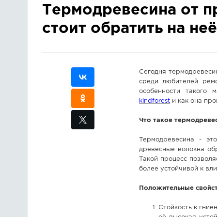
Термодревесина от пр
стоит обратить на не
Сегодня термодревесин
среди любителей ремо
особенности такого м
kindforest
и как она про
Что такое термодреве
Термодревесина - эт
древесные волокна об
Такой процесс позволя
более устойчивой к вл
Положительные свойс
Стойкость к гни