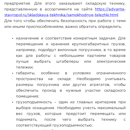
предприятия. Для этого заказывают складскую технику,
СПРАВКА
представленную в ассортименте на сайте
https://advanta-
stavropol.ru/skladskaya-tekhnika/samokhodnye-telezhki.html
.
КАМЕРЫ
Для того чтобы обеспечить безопасность при работе с теми
КОНКУРСЫ
или иными приспособлениями, важно обратить определить:
СТАТЬИ
назначение и соответствие конкретным задачам. Для
ГОЛОСОВАНИЯ
перемещения и хранения крупногабаритных грузов,
например, подойдут вилочные погрузчики, в то время
ПРЕДЛОЖИТЬ НОВОСТЬ
как для работы с небольшими партиями товаров
лучше выбрать штабелеры или электрические
ФОТО
тележки;
габариты, особенно в условиях ограниченного
пространства на складе. Необходимо учитывать
размеры погрузчика или других агрегатов, чтобы
обеспечить проход в нужные участки складского
помещения;
грузоподъемность – один из главных критериев при
выборе оснащения. Необходимо учесть максимальный
вес грузов, которые предстоит перемещать или
поднимать, после чего выбрать технику с
соответствующей грузоподъемностью;