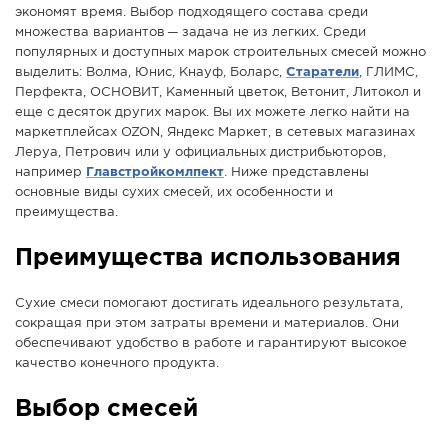
экономят время. Выбор подходящего состава среди
СПРАВКА
множества вариантов — задача не из легких. Среди
популярных и доступных марок строительных смесей можно
КАМЕРЫ
выделить:
Волма, Юнис, Кнауф, Боларс,
Старатели
, ГЛИМС,
КОНКУРСЫ
Перфекта, ОСНОВИТ, Каменный цветок, Ветонит, Литокол и
еще с десяток других марок. Вы их можете легко найти на
СТАТЬИ
маркетплейсах OZON, Яндекс Маркет, в сетевых магазинах
ГОЛОСОВАНИЯ
Леруа, Петрович или у официальных дистрибьюторов,
например
Главстройкомлпект
. Ниже представлены
ПРЕДЛОЖИТЬ НОВОСТЬ
основные виды сухих смесей, их особенности и
преимущества.
ФОТО
Преимущества использования
Сухие смеси помогают достигать идеального результата,
сокращая при этом затраты времени и материалов. Они
обеспечивают удобство в работе и гарантируют высокое
качество конечного продукта.
Выбор смесей