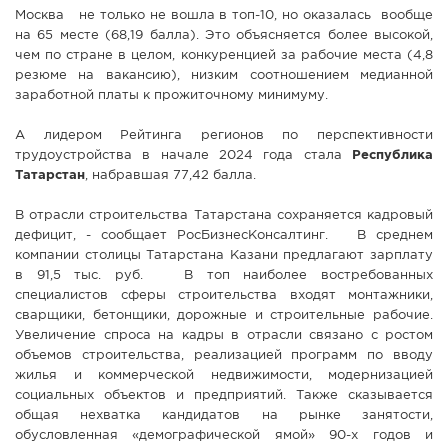
Москва не только не вошла в топ-10, но оказалась вообще
на 65 месте (68,19 балла). Это объясняется более высокой,
чем по стране в целом, конкуренцией за рабочие места (4,8
резюме на вакансию), низким соотношением медианной
заработной платы к прожиточному минимуму.
А лидером Рейтинга регионов по перспективности
трудоустройства в начале 2024 года стала
Республика
Татарстан
, набравшая 77,42 балла.
В отрасли строительства Татарстана сохраняется кадровый
дефицит, - сообщает РосБизнесКонсалтинг. В среднем
компании столицы Татарстана Казани предлагают зарплату
в 91,5 тыс. руб. В топ наиболее востребованных
специалистов сферы строительства входят монтажники,
сварщики, бетонщики, дорожные и строительные рабочие.
Увеличение спроса на кадры в отрасли связано с ростом
объемов строительства, реализацией программ по вводу
жилья и коммерческой недвижимости, модернизацией
социальных объектов и предприятий. Также сказывается
общая нехватка кандидатов на рынке занятости,
обусловленная «демографической ямой» 90-х годов и