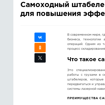
Самоходный штабелер
для повышения эффе
В современном мире, г
бизнеса, технологии 
операций. Одним из 
процесс складирования
Что такое с
Это специализирован
работы с грузами в с
штабелеров, которые
передвигаться и управл
системы лазерной нави
ПРЕИМУЩЕСТВА СА