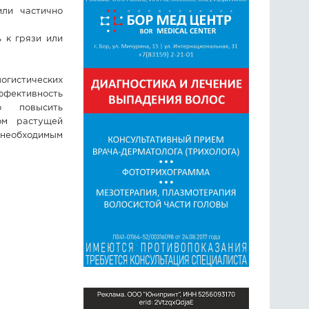
или частично
 к грязи или
огистических
ффективность
о повысить
ом растущей
 необходимым