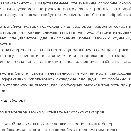
зводительности. Представленные спецмашины способны скор
ительно ускоряет погрузочно-разгрузочные работы. Это кр
х нагрузок, когда требуется максимально быстро обрабаты
атрат. Эксплуатация самоходных штабелеров позволяет сократит
раторов, тем самым снижая затраты на труд. Автоматизирова
ает специалистов для выполнения более важных функций
астия.
втоматизированные спецсистемы управления сокращают риск 
е могут привести к авариям или повреждению товара. Б
одели оснащены датчиками, позволяющими избегать сто
анства. За счет своей маневренности и компактности, самоходн
 эффективно использовать складские площади. Это особенно а
 в стеллажах на высоте, где необходима высокая точность при
ов.
ый штабелер?
го штабелера важно учитывать несколько факторов:
. Какой максимальный вес должен переносить штабелер.
Необходимая высота, на которую будут подниматься грузы.