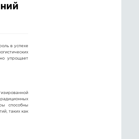
ений
ГОЛОСОВАНИЯ
ПРЕДЛОЖИТЬ НОВОСТЬ
ФОТО
роль в успехе
огистических
тно упрощает
тизированной
традиционных
ры способны
ий, таких как