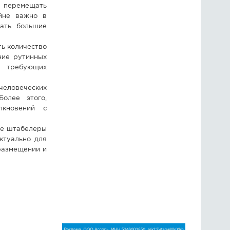
о перемещать
айне важно в
вать большие
ь количество
ние рутинных
, требующих
человеческих
олее этого,
лкновений с
ые штабелеры
ктуально для
 размещении и