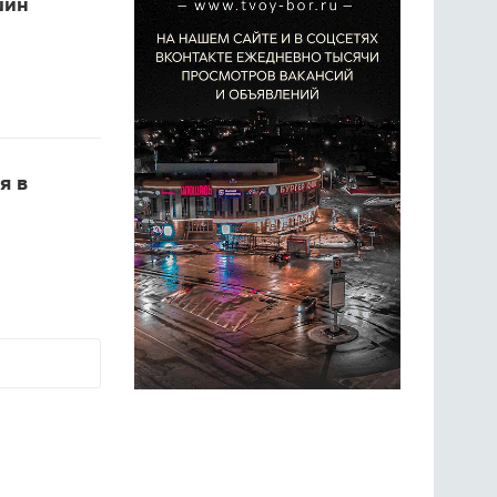
шин
я в