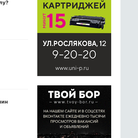
лу?
шин