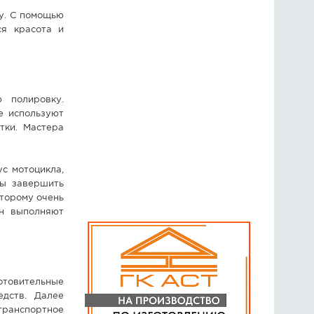
у. С помощью
ся красота и
 полировку.
е используют
тки. Мастера
с мотоцикла,
бы завершить
оторому очень
ин выполняют
отовительные
едств. Далее
транспортное