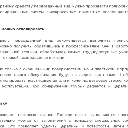
ртному средству первозданный вид, нужно произвести полировк
полировальных систем лакокрасочным покрытиям возвращает
а можно отполировать
иклу первозданный вид, рекомендуется выполнить полную
можно получить, обратившись к профессионалам. Они в работ
ровальной техники, обрабатывая самые труднодоступные учас
 техникой, возвращая ее к жизни.
е только с окрашенными поверхностями, но и пластиком. Корпу
и после такого обслуживания будут выглядеть как новые. Что
тполировать пластиковые детали и, конечно, ветровое стекло, к
е эксплуатации. При обнаружении грубых дефектов и царап
овку
лючает несколько этапов. Прежде всего, выполняются подг
ательно моется от загрязнений с помощью специальных ср
ся. Это позволяет удалить царапины и потертости. Затем 