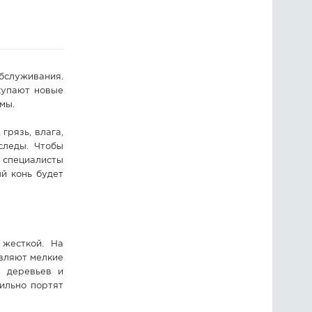
ГОЛОСОВАНИЯ
ПРЕДЛОЖИТЬ НОВОСТЬ
бслуживания.
ФОТО
купают новые
мы.
грязь, влага,
следы. Чтобы
т специалисты
й конь будет
 жесткой. На
авляют мелкие
м деревьев и
ильно портят