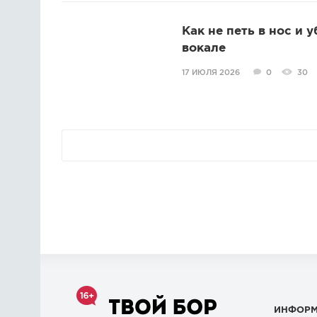
Как не петь в нос и 
вокале
17 ИЮЛЯ 2026
0
30
ИНФОР