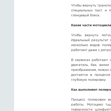
Чтобы вернуть транспо
специальных паст и 
глянцевый блеск.
Какие части мотоцикл
Чтобы вернуть мотоц
Идеальный результат 
несколько видов поли
работают даже с ретро
В сервисах работают н
двигатель, бак, вилк
преображение, можно о
достается в процесс
глубокую полировку.
Как выполняют полир
Процесс полировки вк
работы. Мотоцикл тщ
поверхности шлифуют