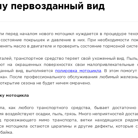
лу первозданный вид
ли перед началом нового мотоцикл нуждается в процедуре техо
состояние покрышек и давление в них. При необходимости по
енять масло в двигателе и проверить состояние тормозной систе
алей, транспортное средство теряет свой ухоженный вид. Пыль, 
ют на окрашенных поверхностях свои малопривлекательные 
данный вид, выполняется
полировка мотоцикла
. В этом помогу
ка». После профессионального обслуживания любимый железны
 открытие сезона не будет ничем омрачено.
ку мотоцикла
ла, как любого транспортного средства, бывает достаточно
я воздействуют осадки, пыль, грязь. Много неприятностей дост
од проезжающего мимо транспорта, ветки находящихся рядо
усе мотоцикла остаются царапины и другие дефекты, которые с
байка.