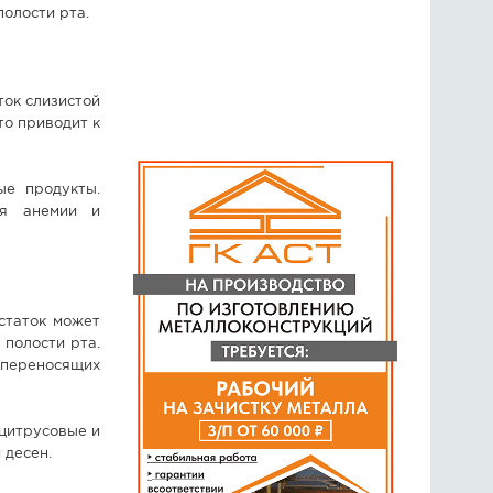
олости рта.
ток слизистой
то приводит к
ые продукты.
ия анемии и
статок может
полости рта.
 переносящих
цитрусовые и
 десен.