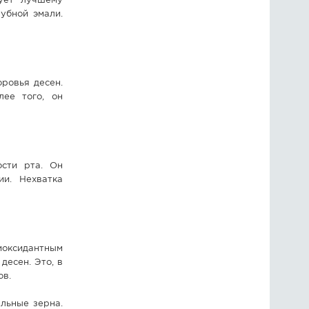
вует лучшему
убной эмали.
ровья десен.
лее того, он
сти рта. Он
ии. Нехватка
оксидантным
десен. Это, в
ов.
льные зерна.