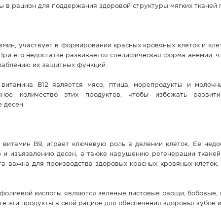
ы в рацион для поддержания здоровой структуры мягких тканей п
ламин, участвует в формировании красных кровяных клеток и кле
 При его недостатке развивается специфическая форма анемии, ч
лаблению их защитных функций.
витамина В12 является мясо, птица, морепродукты и молочн
чное количество этих продуктов, чтобы избежать развит
 десен.
 витамин В9, играет ключевую роль в делении клеток. Ее недо
 и изъязвлению десен, а также нарушению регенерации тканей 
та важна для производства здоровых красных кровяных клеток,
фолиевой кислоты являются зеленые листовые овощи, бобовые, 
е эти продукты в свой рацион для обеспечения здоровья зубов и