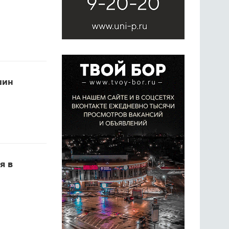
шин
я в