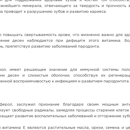
м для поддержания здоровья зубов и костей. Он способст
ажнейшего минерала, отвечающего за твердость и прочность з
на приводит к разрушению зубов и развитию кариеса.
ю повышать свертываемость крови, что жизненно важно для здо
чение десен наблюдается при дефиците этого витамина. Бо
нь, препятствуя развитию заболеваний пародонта.
нол, имеет решающее значение для иммунной системы поло
ни десен и слизистые оболочки, способствуя их регенерац
енной восприимчивостью к инфекциям и развитием пародонтита.
ферол, заслужил признание благодаря своим мощным анти
изует свободные радикалы, замедляя процессы старения клеток 
ращает развитие воспалительных заболеваний и отторжение зуб
 витамина Е являются растительные масла, орехи, семена и це