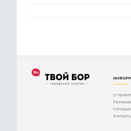
ИНФОР
О проек
Размеще
Cоглаше
Контакт