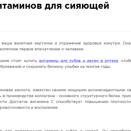
итаминов для сияющей
 ваша визитная карточка и отражение здоровья изнутри. Она
иколепное первое впечатление о человеке.
какие стоит купить
витамины для зубов и десен в аптеке
, что
болеваний и сохранить белизну улыбки на многие годы.
иновая кислота, известен своими мощными антиоксидантными св
в производстве коллагена - основного структурного белка, пр
ости. Достаток витамина С способствует повышению плотности
кровоточивости и воспаления.