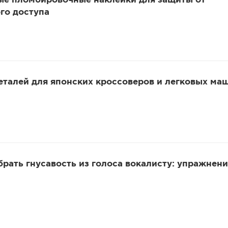
ые пломбировочные наклейки для защиты от
го доступа
еталей для японских кроссоверов и легковых ма
убрать гнусавость из голоса вокалисту: упражнени