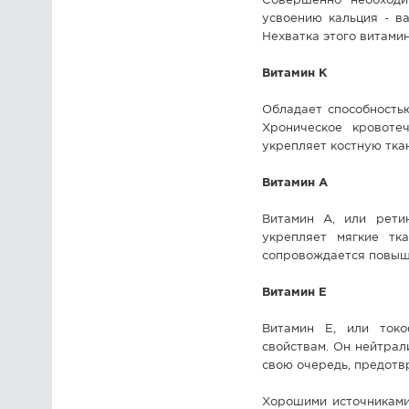
Совершенно необходи
усвоению кальция - в
Нехватка этого витами
Витамин К
Обладает способность
Хроническое кровоте
укрепляет костную тка
Витамин А
Витамин А, или рети
укрепляет мягкие тка
сопровождается повыш
Витамин Е
Витамин Е, или токо
свойствам. Он нейтрал
свою очередь, предотв
Хорошими источниками