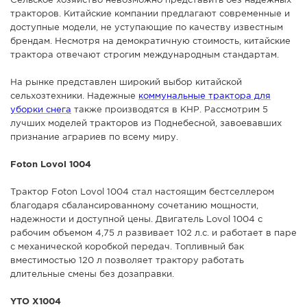
Сельское хозяйство невозможно представить без надежных
тракторов. Китайские компании предлагают современные и
СПРАВКА
доступные модели, не уступающие по качеству известным
КАМЕРЫ
брендам. Несмотря на демократичную стоимость, китайские
трактора отвечают строгим международным стандартам.
КОНКУРСЫ
СТАТЬИ
На рынке представлен широкий выбор китайской
сельхозтехники. Надежные
коммунальные трактора для
ГОЛОСОВАНИЯ
уборки снега
также производятся в КНР. Рассмотрим 5
лучших моделей тракторов из Поднебесной, завоевавших
ПРЕДЛОЖИТЬ НОВОСТЬ
признание аграриев по всему миру.
ФОТО
Foton Lovol 1004
Трактор Foton Lovol 1004 стал настоящим бестселлером
благодаря сбалансированному сочетанию мощности,
надежности и доступной цены. Двигатель Lovol 1004 с
рабочим объемом 4,75 л развивает 102 л.с. и работает в паре
с механической коробкой передач. Топливный бак
вместимостью 120 л позволяет трактору работать
длительные смены без дозаправки.
YTO X1004