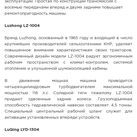
эксплуатации. Простая по конструкции трансмиссия с
восемью передачами вперед и двумя задними повышает
ремонтопригодность машины.
Luzhong LZ-1004
Бренд Luzhong, основанный в 1965 году и входящий в число
крупнейших производителей сельхозтехники КНР, уделяет
повышенное внимание характеристикам своих тракторов.
Современный дизайн модели LZ-1004 радует эргономичным
рабочим пространством с климат-контролем, системой
отопления и улучшенной шумоизоляцией кабины.
В движение мощная машина приводится
четырехцилиндровым турбодвигателем максимальной
мощностью 116 л.с. Солидной тяги тяжелому LZ-1004
придают сдвоенные задние колеса. Грузоподъемная
способность гидравлической навески составляет 4,5 тонны.
Специальный центральный рабочий шланг служит для
активации установленных впереди устройств.
LuQing LYD-1304