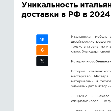
Уникальность италья
доставки в РФ в 2024
Итальянская мебель с
дизайнерские решения
только в стране, но и
спрос благодаря своей
История и особенност
История итальянског
мастерство. Мастера
материалами и технол
значимых дат в истории
- 1920-е – начало 
специализированных ф