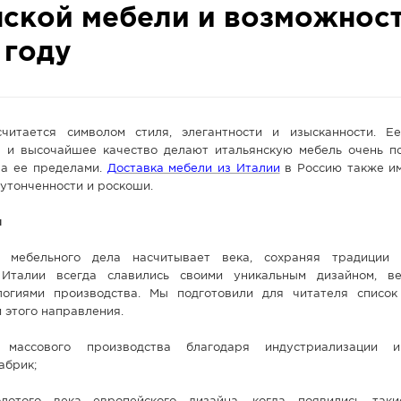
нской мебели и возможнос
 году
читается символом стиля, элегантности и изысканности. Е
 и высочайшее качество делают итальянскую мебель очень п
 за ее пределами.
Доставка мебели из Италии
в Россию также и
 утонченности и роскоши.
и
о мебельного дела насчитывает века, сохраняя традиции 
 Италии всегда славились своими уникальным дизайном, в
огиями производства. Мы подготовили для читателя список
 этого направления.
массового производства благодаря индустриализации 
абрик;