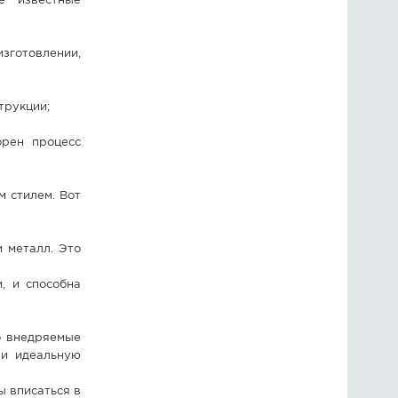
е известные
зготовлении,
трукции;
орен процесс
 стилем. Вот
и металл. Это
, и способна
о внедряемые
 и идеальную
ы вписаться в