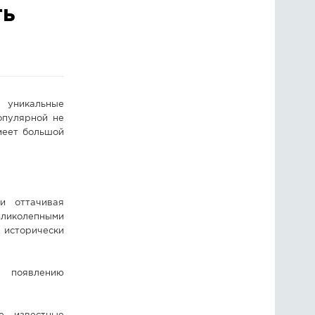
ть
ГОЛОСОВАНИЯ
ПРЕДЛОЖИТЬ НОВОСТЬ
ФОТО
е уникальные
опулярной не
меет большой
и оттачивая
еликолепными
 исторически
и появлению