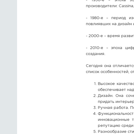
- 1950-е – эпоха зо
производители: Cassina, 
- 1980-е – период из
повлиявших на дизайн 
- 2000-е – время разви
- 2010-е – эпоха циф
создания.
Сегодня она отличаетс
список особенностей, 
Высокое качество
обеспечивает над
Дизайн. Она соч
придать интерье
Ручная работа. П
Функциональност
инновационные т
репутацию среди
Разнообразие сти