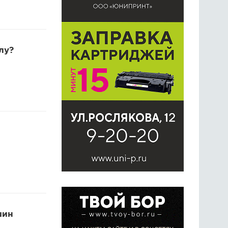
лу?
шин