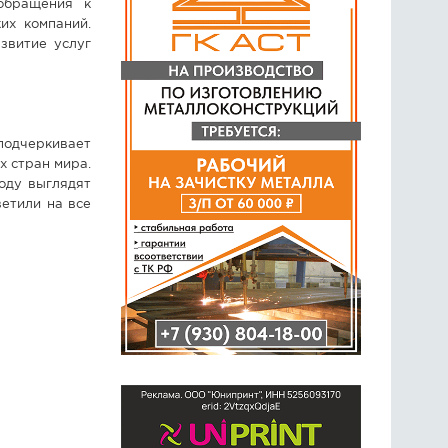
обращения к
их компаний.
звитие услуг
подчеркивает
х стран мира.
оду выглядят
етили на все