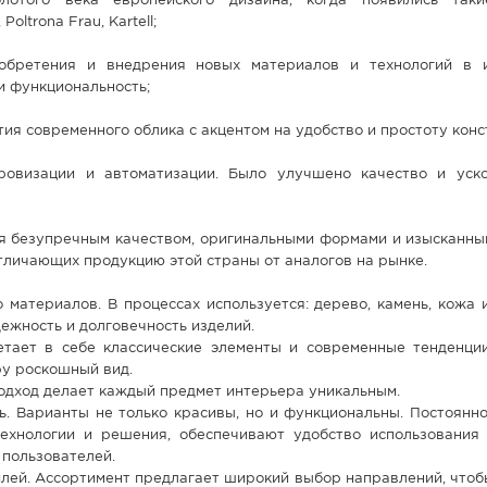
лотого века европейского дизайна, когда появились таки
Poltrona Frau, Kartell;
обретения и внедрения новых материалов и технологий в и
и функциональность;
тия современного облика с акцентом на удобство и простоту конс
ровизации и автоматизации. Было улучшено качество и уск
я безупречным качеством, оригинальными формами и изысканным
отличающих продукцию этой страны от аналогов на рынке.
 материалов. В процессах используется: дерево, камень, кожа 
ежность и долговечность изделий.
етает в себе классические элементы и современные тенденции
ру роскошный вид.
одход делает каждый предмет интерьера уникальным.
ь. Варианты не только красивы, но и функциональны. Постоянн
ехнологии и решения, обеспечивают удобство использования
 пользователей.
лей. Ассортимент предлагает широкий выбор направлений, чтоб