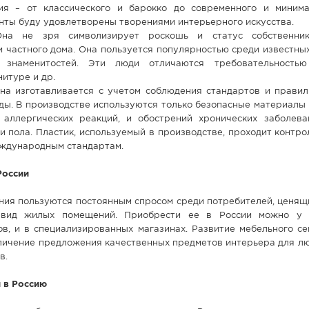
ия – от классического и барокко до современного и миним
нты буду удовлетворены творениями интерьерного искусства.
Она не зря символизирует роскошь и статус собственник
 частного дома. Она пользуется популярностью среди известны
 знаменитостей. Эти люди отличаются требовательностью
итуре и др.
Она изготавливается с учетом соблюдения стандартов и правил
ы. В производстве используются только безопасные материалы и
аллергических реакций, и обострений хронических заболев
и пола. Пластик, используемый в производстве, проходит контро
еждународным стандартам.
России
ния пользуются постоянным спросом среди потребителей, ценящ
 вид жилых помещений. Приобрести ее в России можно у 
в, и в специализированных магазинах. Развитие мебельного се
личение предложения качественных предметов интерьера для лю
в.
 в Россию