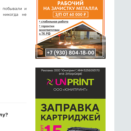
й побывали и
 никогда не
лу?