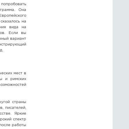
 попробовать
грамма. Она
Европейского
сказалось на
ния вида на
ров. Если вы
ичный вариант
онстрирующий
ад.
ческих мест в
ы и римских
возможностей
ругой страны
, писателей,
стве. Яркие
рокий спектр
 после работы