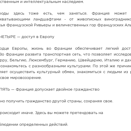
ственным и интеллектуальным наследием.
оды здесь тоже есть, чем заняться. Франция может п
ахватывающими ландшафтами - от живописных виноградник
ья Французской Ривьеры и величественных гор Французских Ал
ЕТЫРЕ — доступ в Европу
рдце Европы, жизнь во Франции обеспечивает легкий дост
Во Франции развита транспортная сеть, что позволяет исследо
орру, Бельгию, Люксембург, Германию, Швейцарию, Италию и да
познакомьтесь с разнообразными культурами. По этой же причи
яет осуществить культурный обмен, знакомиться с людьми из 
свое мировоззрение.
ЯТЬ — Франция допускает двойное гражданство
но получить гражданство другой страны, сохраняя свое.
роисходит иначе. Здесь вы можете претендовать на
блюдении определенных действий.