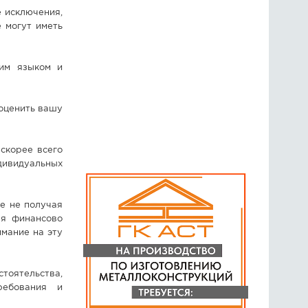
 исключения,
 могут иметь
ким языком и
 оценить вашу
скорее всего
ндивидуальных
ее не получая
ля финансово
мание на эту
тоятельства,
ребования и