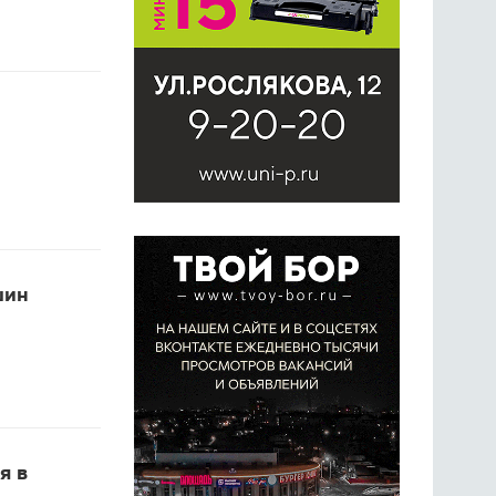
шин
я в