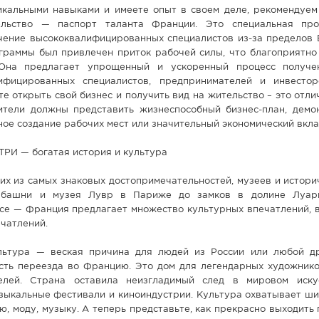
икальными навыками и имеете опыт в своем деле, рекомендуем
льство — паспорт таланта Франции. Это специальная про
чение высококвалифицированных специалистов из-за пределов 
граммы был привлечен приток рабочей силы, что благоприятно 
 Она предлагает упрощенный и ускоренный процесс получе
ифицированных специалистов, предпринимателей и инвесто
те открыть свой бизнес и получить вид на жительство – это отл
вители должны представить жизнеспособный бизнес-план, дем
ное создание рабочих мест или значительный экономический вкл
И — богатая история и культура
х из самых знаковых достопримечательностей, музеев и истори
 башни и музея Лувр в Париже до замков в долине Луар
се — Франция предлагает множество культурных впечатлений, 
ечатлений.
льтура — веская причина для людей из России или любой д
сть переезда во Францию. Это дом для легендарных художников
лей. Страна оставила неизгладимый след в мировом искус
зыкальные фестивали и киноиндустрии. Культура охватывает ши
ю, моду, музыку. А теперь представьте, как прекрасно выходить