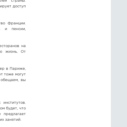
лей страны.
тирует доступ
тво Франции.
ь и пенсии,
есторанов на
ю жизнь. От
мер в Париже,
рт тоже могут
 обещаем, вы
 институтов.
ом будет, что
е предлагает
их занятий.