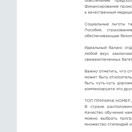
обеспечение предпо
Финансирование происх
к качественным медици
Социальные льготы т
Пособия, страхован
обеспечивающие безоп
Идеальный баланс отд
любой вкус заключаю
свежеиспеченных багет
Важно отметить, что с
может быть относитель
быть чуть-чуть дорож
компенсируете это дру
ТОП ПРИЧИНА НОМЕР Д
В стране расположено
Качество обучения нам
можно выбрать прогр
множество стипендий и