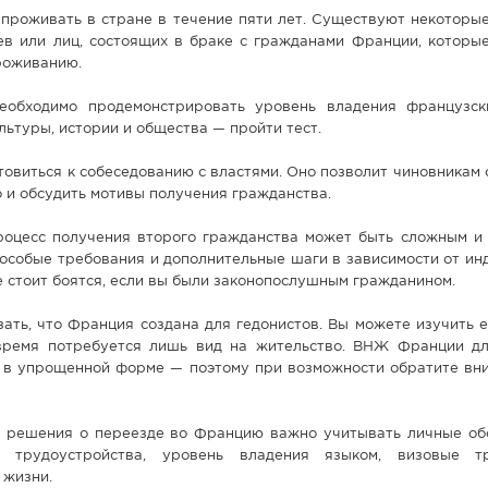
проживать в стране в течение пяти лет. Существуют некоторые
ев или лиц, состоящих в браке с гражданами Франции, которые
роживанию.
необходимо продемонстрировать уровень владения французс
льтуры, истории и общества — пройти тест.
товиться к собеседованию с властями. Оно позволит чиновникам
 и обсудить мотивы получения гражданства.
процесс получения второго гражданства может быть сложным и 
 особые требования и дополнительные шаги в зависимости от и
не стоит боятся, если вы были законопослушным гражданином.
ать, что Франция создана для гедонистов. Вы можете изучить 
время потребуется лишь вид на жительство. ВНЖ Франции д
 в упрощенной форме — поэтому при возможности обратите вни
и решения о переезде во Францию важно учитывать личные обс
ы трудоустройства, уровень владения языком, визовые т
е жизни.