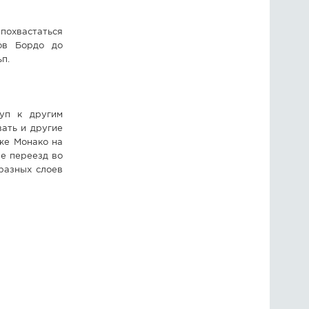
охвастаться
ов Бордо до
ьп.
уп к другим
вать и другие
же Монако на
не переезд во
разных слоев