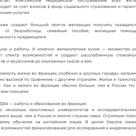
лагает комплексное медицинское обслуживание всех жите
одит за счет взносов в фонд социального страхования и гаран
нским услугам.
акже создают большой приток желающих получить гражданс
ие от безработицы, семейные пособия, жилищная помощ
асность нуждающихся.
ыха и работы. И конечно, великолепная кухня — множество р
т спектр возможностей и создают расслабленную спокойну
ов и круассанов до изысканных сыров и вин.
тоимость жизни во Франции, особенно в крупных городах, напри
но высокой по сравнению с другими странами. Жилье и транспо
е. Как и налоги во Франции обычно больше, чем в России. Но
гими плюсами!
ВА — работа и образование во Франции
 несколько престижных университетов и исследовательских
ного выше, чем в России и многих странах мира. Огромным плюс
амму обучения на английском языке. В целом Европа такж
 возможностей финансирования для исследований и академическ