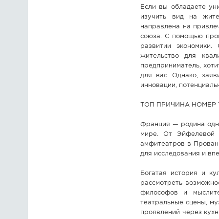
Если вы обладаете ун
изучить вид на жите
направлена на привле
союза. С помощью про
развитии экономики.
жительство для квал
предприниматель, хоти
для вас. Однако, зая
инновации, потенциаль
ТОП ПРИЧИНА НОМЕР ТР
Франция — родина одни
мире. От Эйфелевой
амфитеатров в Прован
для исследования и вп
Богатая история и ку
рассмотреть возможно
философов и мыслите
театральные сцены, му
проявлений через кухн