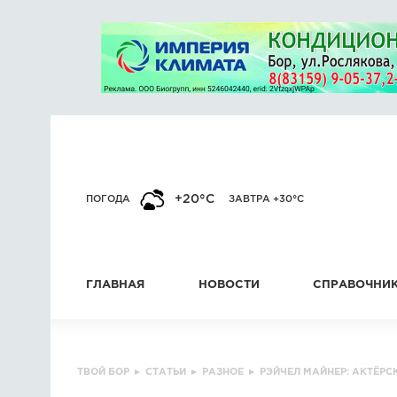
+20°C
ПОГОДА
ЗАВТРА +30°C
ГЛАВНАЯ
НОВОСТИ
СПРАВОЧНИ
ТВОЙ БОР
▸
СТАТЬИ
▸
РАЗНОЕ
▸
РЭЙЧЕЛ МАЙНЕР: АКТЁР