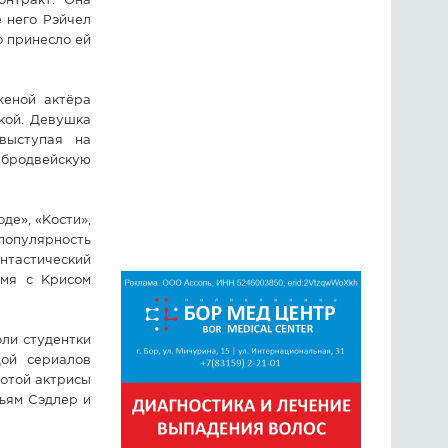
онтракт. Она
 него Рэйчел
 принесло ей
женой актёра
бкой. Девушка
выступая на
 бродвейскую
де», «Кости»,
 популярность
нтастический
емя с Крисом
оли студентки
дой сериалов
ботой актрисы
льям Сэдлер и