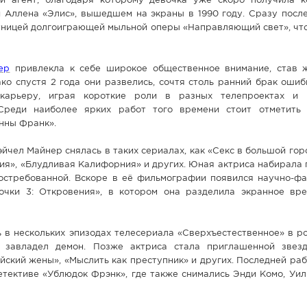
й агент, благодаря которому девочка уже скоро получила к
 Аллена «Элис», вышедшем на экраны в 1990 году. Сразу после
тницей долгоиграющей мыльной оперы «Направляющий свет», что
ер
привлекла к себе широкое общественное внимание, став 
ко спустя 2 года они развелись, сочтя столь ранний брак оши
карьеру, играя короткие роли в разных телепроектах и 
 Среди наиболее ярких работ того времени стоит отметить
нны Франк».
чел Майнер снялась в таких сериалах, как «Секс в большой горо
ния», «Блудливая Калифорния» и других. Юная актриса набирала
востребованной. Вскоре в её фильмографии появился научно-фа
чки 3: Откровения», в котором она разделила экранное вр
 в нескольких эпизодах телесериала «Сверхъестественное» в р
й завладел демон. Позже актриса стала приглашенной звез
йский жены», «Мыслить как преступник» и других. Последней ра
етективе «Ублюдок Фрэнк», где также снимались Энди Комо, Уи