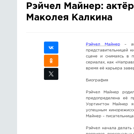
Рэйчел Майнер: актё
Маколея Калкина
Рэйчел Майнер
– аме
представительницей к
сцене и снимаясь в 
сериалах, как «Направ
время её карьера заве
Биография
Рэйчел Майнер роди
предопределена её п
Уортингтон Майнер 
успешным кинорежиссе
Майнер – писательница
Рэйчел начала делать 