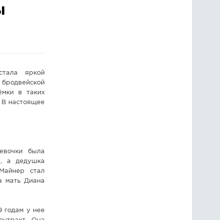
ы
ГОЛОСОВАНИЯ
ПРЕДЛОЖИТЬ НОВОСТЬ
ФОТО
стала яркой
 бродвейской
ёмки в таких
 В настоящее
евочки была
, а дедушка
Майнер стал
а мать Диана
9 годам у нее