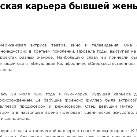
рская карьера бывшей жен
риканская актриса театра, кино и телевидения. Она 
иноиндустрии в третьем поколении. Провела годы, выступая на
проектах разных жанров. Наибольшую славу ей принесли съ
ляющий свет», «Блудливая Калифорния», «Сверхъестественное».
ршена.
лась 29 июля 1980 года в Нью-Йорке. Будущая карьера д
роисхождением. Её бабушка Френсис Фуллер была актрисой
является продюсером и режиссером. Отец девушки Питер 
ром и в настоящее время преподает сценическое искусство, 
 и сценаристка.
первые шаги к творческой карьере в совсем юном возрасте. К 