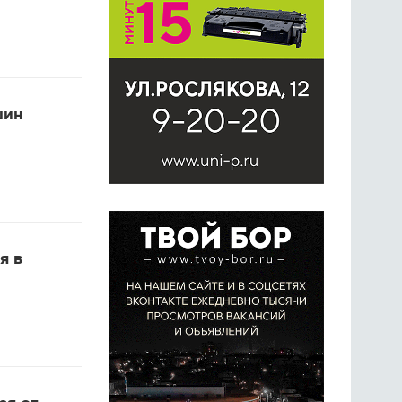
шин
я в