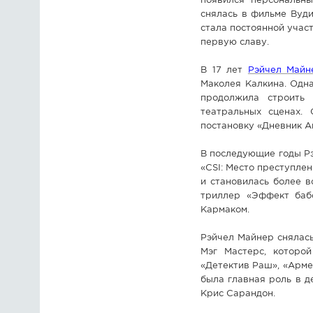
появился персональны
снялась в фильме Вуди
стала постоянной учас
первую славу.
В 17 лет
Рэйчел Майн
Маколея Калкина. Одна
продолжила строить 
театральных сценах.
постановку «Дневник А
В последующие годы Рэй
«CSI: Место преступле
и становилась более 
триллер «Эффект бабо
Кармаком.
Рэйчел Майнер снялась
Мэг Мастерс, которо
«Детектив Раш», «Арме
была главная роль в д
Крис Сарандон.