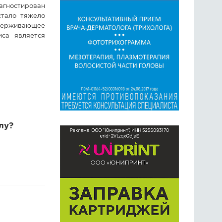
агностирован
стало тяжело
ддерживающее
иса является
лу?