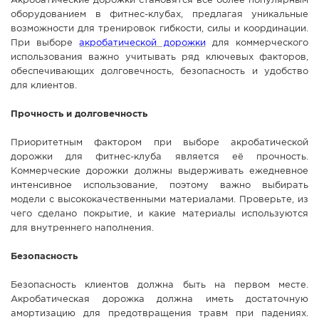
Акробатические дорожки становятся всё более популярным
оборудованием в фитнес-клубах, предлагая уникальные
СПРАВКА
возможности для тренировок гибкости, силы и координации.
КАМЕРЫ
При выборе
акробатической дорожки
для коммерческого
использования важно учитывать ряд ключевых факторов,
КОНКУРСЫ
обеспечивающих долговечность, безопасность и удобство
СТАТЬИ
для клиентов.
ГОЛОСОВАНИЯ
Прочность и долговечность
ПРЕДЛОЖИТЬ НОВОСТЬ
Приоритетным фактором при выборе акробатической
ФОТО
дорожки для фитнес-клуба является её прочность.
Коммерческие дорожки должны выдерживать ежедневное
интенсивное использование, поэтому важно выбирать
модели с высококачественными материалами. Проверьте, из
чего сделано покрытие, и какие материалы используются
для внутреннего наполнения.
Безопасность
Безопасность клиентов должна быть на первом месте.
Акробатическая дорожка должна иметь достаточную
амортизацию для предотвращения травм при падениях.