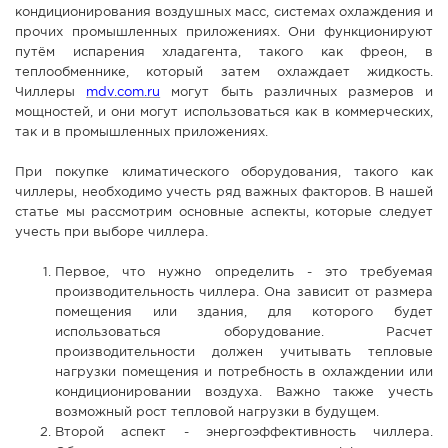
кондиционирования воздушных масс, системах охлаждения и
СПРАВКА
прочих промышленных приложениях. Они функционируют
путём испарения хладагента, такого как фреон, в
КАМЕРЫ
теплообменнике, который затем охлаждает жидкость.
КОНКУРСЫ
Чиллеры
mdv.com.ru
могут быть различных размеров и
мощностей, и они могут использоваться как в коммерческих,
СТАТЬИ
так и в промышленных приложениях.
ГОЛОСОВАНИЯ
При покупке климатического оборудования, такого как
ПРЕДЛОЖИТЬ НОВОСТЬ
чиллеры, необходимо учесть ряд важных факторов. В нашей
статье мы рассмотрим основные аспекты, которые следует
ФОТО
учесть при выборе чиллера.
Первое, что нужно определить - это требуемая
производительность чиллера. Она зависит от размера
помещения или здания, для которого будет
использоваться оборудование. Расчет
производительности должен учитывать тепловые
нагрузки помещения и потребность в охлаждении или
кондиционировании воздуха. Важно также учесть
возможный рост тепловой нагрузки в будущем.
Второй аспект - энергоэффективность чиллера.