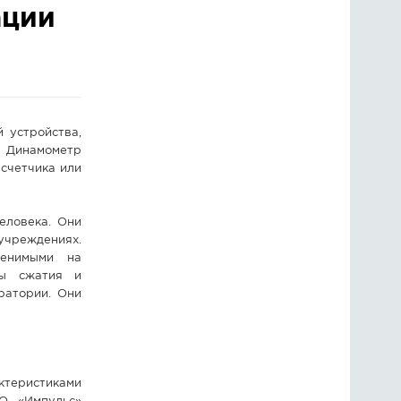
ации
ГОЛОСОВАНИЯ
ПРЕДЛОЖИТЬ НОВОСТЬ
ФОТО
 устройства,
. Динамометр
 счетчика или
еловека. Они
учреждениях.
менимыми на
лы сжатия и
ратории. Они
ктеристиками