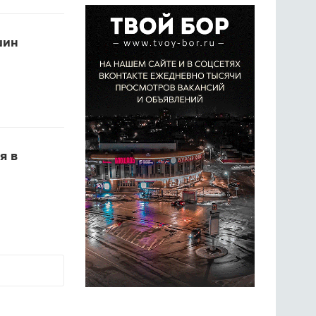
шин
я в