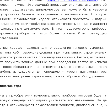
ть заказ можно на сайте
https://tpmarket.ru/dinamometry
. ОО
словия покупки. Это ведущий производитель испытательного об
естве предлагаемых динамометров вы можете быть уверены
 устройства бывают электронные и механические. Приборы
нности. Механические модели отличаются простотой и надежн
ользования, если требуется высокая точность данных. В данном
 электронным динамометрам. В них предусмотрена цифрова
ктронные приборы являются более точными. К их преимущес
ользовании.
етры хорошо подходят для определения тягового усиления 
ны они себя зарекомендовали при испытаниях строительных
для контроля качества производства кирпича, бетона, асфальта
т получить точные данные при проведении тестовых испыта
 востребованными на строительных, энергетических, прои
приборы используются для определения уровня натяжения тросо
енения электронных динамометров – калибровка оборудования.
 динамометра
ны в приобретении измерительного прибора, который будет у
ервую очередь необходимо учитывать его назначение. На д
етры, отличающиеся показателями точности, диапазоном сил, и