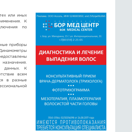
тех или иных
именения. К
ключения по
ьные приборы
 Динамометры
редоставлены
назначения.
ю данных. К
тствие всем
ся в разные
ессиональной