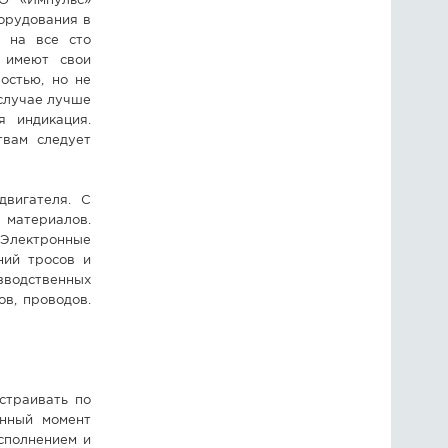
О «Импульс»
орудования в
 на все сто
 имеют свои
остью, но не
 случае лучше
я индикация.
твам следует
двигателя. С
 материалов.
. Электронные
ний тросов и
зводственных
в, проводов.
страивать по
анный момент
сполнением и