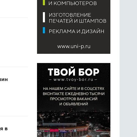
шин
я в