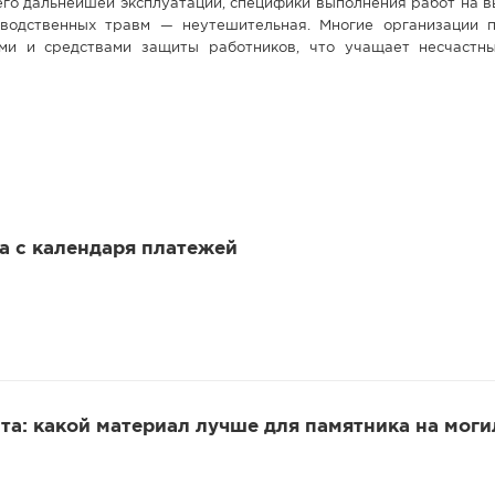
его дальнейшей эксплуатации, специфики выполнения работ на в
зводственных травм — неутешительная. Многие организации 
ми и средствами защиты работников, что учащает несчастн
 а с календаря платежей
та: какой материал лучше для памятника на моги