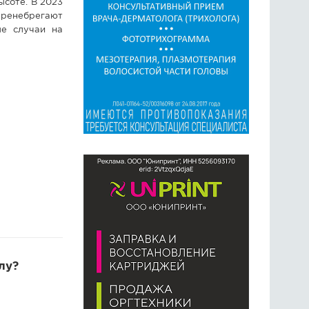
ысоте. В 2023
пренебрегают
ые случаи на
лу?