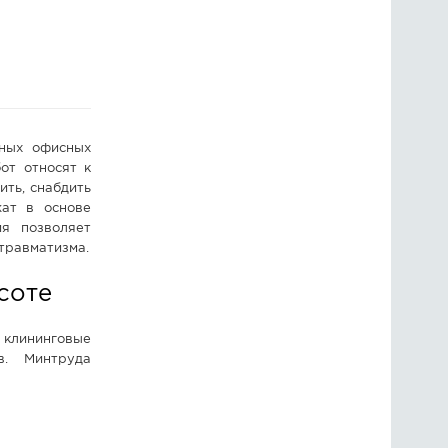
ГОЛОСОВАНИЯ
ПРЕДЛОЖИТЬ НОВОСТЬ
ФОТО
жных офисных
от относят к
ить, снабдить
ат в основе
ия позволяет
травматизма.
соте
 клининговые
в. Минтруда