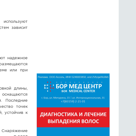
 используют
стем зависит
ают надежное
 размещаются
ъеме или при
овкой длины,
е оснащаются
и. Последние
чество точек
, устойчив к
. Снаряжение