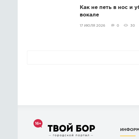
Как не петь в нос и 
вокале
17 ИЮЛЯ 2026
0
30
ИНФОР