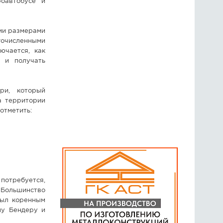
оавтобусе и
ми размерами
гочисленными
ючается, как
а и получать
ри, который
а территории
отметить:
 потребуется,
 Большинство
был коренным
пу Бендеру и