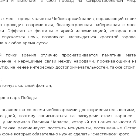
дами и включает в себя проезд на комфортабельном микр
ых мест города является Чебоксарский залив, поражающий свои
го проходит современная, благоустроенная набережная с мно
ми. Эффектные фонтаны с яркой иллюминацией, которая вкл
 опускается ночь, позволяют наслаждаться красотой город
е в любое время суток.
й точки зрения отлично просматривается памятник Мате
инение и нерушимые связи между народами, проживающими н
угих, не менее интересных достопримечательностей, также стоит 
;
ето-музыкальный фонтан;
рк и парк Победы.
я знакомства со всеми чебоксарскими достопримечательностями,
о дней, поэтому записываться на экскурсии стоит заранее.
 у мемориала Василия Чапаева, который по национальности 
d также рекомендуют посетить монументы, посвященные Оста
а фоне которых обязательно нужно сделать “счастливое” фото.