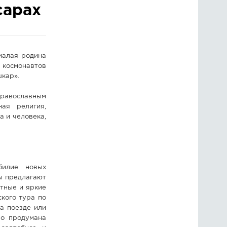
сарах
ГОЛОСОВАНИЯ
ПРЕДЛОЖИТЬ НОВОСТЬ
 малая родина
ФОТО
 космонавтов
шкар».
православным
ая религия,
а и человека,
билие новых
ы предлагают
тные и яркие
кого тура по
а поезде или
но продумана