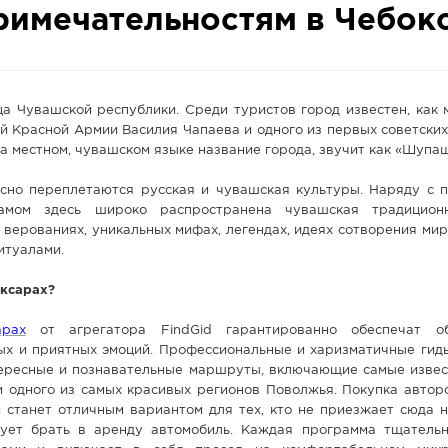
римечательностям в Чебок
ца Чувашской республики. Среди туристов город известен, как
 Красной Армии Василия Чапаева и одного из первых советских
а местном, чувашском языке название города, звучит как «Шупа
есно переплетаются русская и чувашская культуры. Наряду с 
амом здесь широко распространена чувашская традиционн
 верованиях, уникальных мифах, легендах, идеях сотворения мир
итуалами.
оксарах?
арах
от агрегатора FindGid гарантированно обеспечат о
ных и приятных эмоций. Профессиональные и харизматичные гид
тересные и познавательные маршруты, включающие самые извес
 одного из самых красивых регионов Поволжья. Покупка авторс
 станет отличным вариантом для тех, кто не приезжает сюда н
ует брать в аренду автомобиль. Каждая программа тщатель