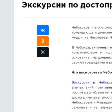
Экскурсии по достоп
Чебоксары - это столи
командующего дивизией
Андрияна Николаева. Н
В Чебоксарах очень т
христианством и исл
основанная на древних
своими традициями и р
Что посмотреть в Чеб
Экскурсии в Чебокс
впечатлений, позитив
гостям республики ин
достопримечательности
Чебоксарам и Чувашии
самолете и не планир