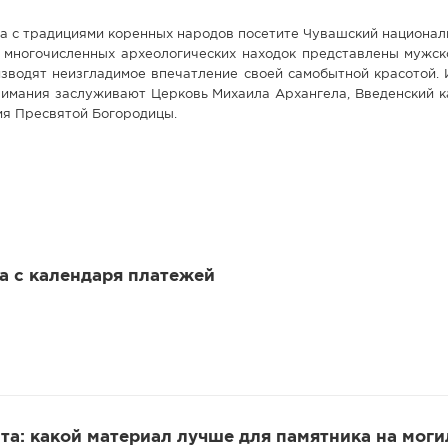
а с традициями коренных народов посетите Чувашский национал
о многочисленных археологических находок представлены мужск
зводят неизгладимое впечатление своей самобытной красотой. 
нимания заслуживают Церковь Михаила Архангела, Введенский 
ия Пресвятой Богородицы.
 а с календаря платежей
та: какой материал лучше для памятника на моги