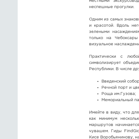
местными экскурсово
неспешные прогулки.
Одним из самых знаков
и красотой. Вдоль не
зелеными насаждения
только на Чебоксары
визуальное наслаждени
Практически с любо
символизирует объед
Республики. В числе др
Введенский собор
Речной порт и цв
Роща им.Гузова;
Мемориальный па
Имейте в виду, что дл
как минимум нескольк
маршрутов начинается
чувашем. Гиды FindGi
Кисе Воробьянинову, н