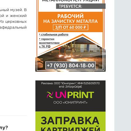
ьный музей. В
ой и женский
Из церковных
кафедральный
лу?