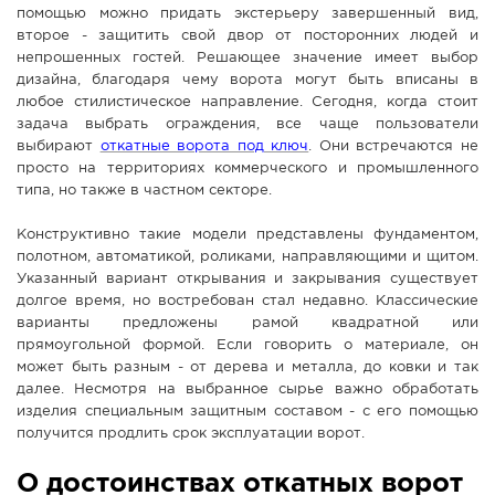
помощью можно придать экстерьеру завершенный вид,
СПРАВКА
второе - защитить свой двор от посторонних людей и
непрошенных гостей. Решающее значение имеет выбор
КАМЕРЫ
дизайна, благодаря чему ворота могут быть вписаны в
КОНКУРСЫ
любое стилистическое направление. Сегодня, когда стоит
задача выбрать ограждения, все чаще пользователи
СТАТЬИ
выбирают
откатные ворота под ключ
. Они встречаются не
ГОЛОСОВАНИЯ
просто на территориях коммерческого и промышленного
типа, но также в частном секторе.
ПРЕДЛОЖИТЬ НОВОСТЬ
Конструктивно такие модели представлены фундаментом,
ФОТО
полотном, автоматикой, роликами, направляющими и щитом.
Указанный вариант открывания и закрывания существует
долгое время, но востребован стал недавно. Классические
варианты предложены рамой квадратной или
прямоугольной формой. Если говорить о материале, он
может быть разным - от дерева и металла, до ковки и так
далее. Несмотря на выбранное сырье важно обработать
изделия специальным защитным составом - с его помощью
получится продлить срок эксплуатации ворот.
О достоинствах откатных ворот