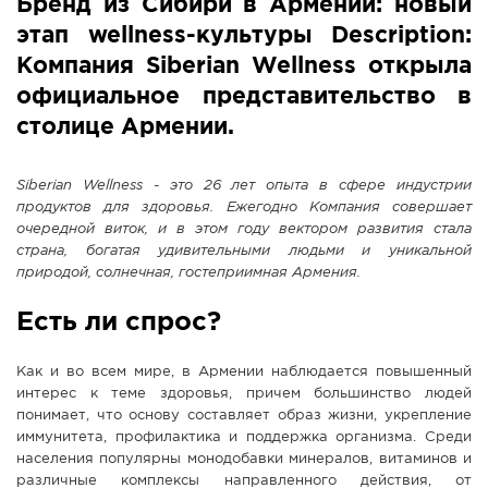
Бренд из Сибири в Армении: новый
СПРАВКА
этап wellness-культуры Description:
КАМЕРЫ
Компания Siberian Wellness открыла
официальное представительство в
КОНКУРСЫ
столице Армении.
СТАТЬИ
ГОЛОСОВАНИЯ
Siberian Wellness - это 26 лет опыта в сфере индустрии
ПРЕДЛОЖИТЬ НОВОСТЬ
продуктов для здоровья. Ежегодно Компания совершает
очередной виток, и в этом году вектором развития стала
ФОТО
страна, богатая удивительными людьми и уникальной
природой, солнечная, гостеприимная Армения.
Есть ли спрос?
Как и во всем мире, в Армении наблюдается повышенный
интерес к теме здоровья, причем большинство людей
понимает, что основу составляет образ жизни, укрепление
иммунитета, профилактика и поддержка организма. Среди
населения популярны монодобавки минералов, витаминов и
различные комплексы направленного действия, от