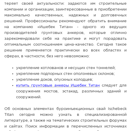
теряет своей актуальности: задаются им строительные
СПРАВКА
компании и организации, заинтересованные в приобретении
максимально качественных, надежных и долговечных
КАМЕРЫ
решений. Профессионалы рекомендуют обратить внимание
КОНКУРСЫ
на компанию «Ишебек Титан» - одного из ведущих
производителей грунтовых анкеров, которые отлично
СТАТЬИ
зарекомендовали себя на практике и могут порадовать
ГОЛОСОВАНИЯ
оптимальным соотношением цена-качество. Сегодня такое
решение применяется практически во всех областях и
ПРЕДЛОЖИТЬ НОВОСТЬ
сферах, в частности, без него невозможно:
ФОТО
укрепление котлованов и несущих стен тоннелей;
укрепление подпорных стен оползневых склонов;
укрепление доков, опускных колодцев;
купить грунтовые анкеры Ишебек Титан
следует для
сооружения мостов, эстакад, различных зданий и
сооружений.
Об основных элементах буроинъекционных свай Ischebeck
Titan сегодня можно узнать в специализированной
литературе, а также на тематических строительных форумах
и сайтах. Поиск информации в перечисленных источниках