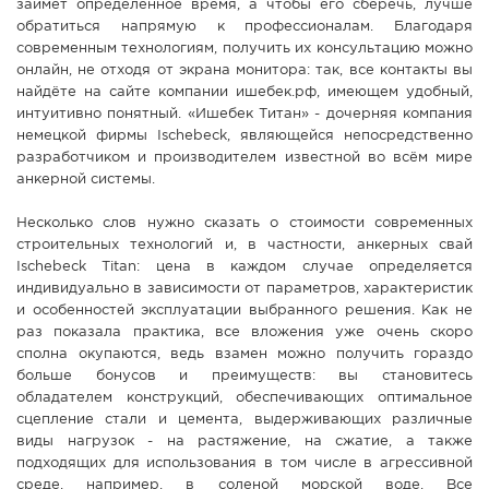
займёт определённое время, а чтобы его сберечь, лучше
обратиться напрямую к профессионалам. Благодаря
современным технологиям, получить их консультацию можно
онлайн, не отходя от экрана монитора: так, все контакты вы
найдёте на сайте компании ишебек.рф, имеющем удобный,
интуитивно понятный. «Ишебек Титан» - дочерняя компания
немецкой фирмы Ischebeck, являющейся непосредственно
разработчиком и производителем известной во всём мире
анкерной системы.
Несколько слов нужно сказать о стоимости современных
строительных технологий и, в частности, анкерных свай
Ischebeck Titan: цена в каждом случае определяется
индивидуально в зависимости от параметров, характеристик
и особенностей эксплуатации выбранного решения. Как не
раз показала практика, все вложения уже очень скоро
сполна окупаются, ведь взамен можно получить гораздо
больше бонусов и преимуществ: вы становитесь
обладателем конструкций, обеспечивающих оптимальное
сцепление стали и цемента, выдерживающих различные
виды нагрузок - на растяжение, на сжатие, а также
подходящих для использования в том числе в агрессивной
среде, например, в соленой морской воде. Все