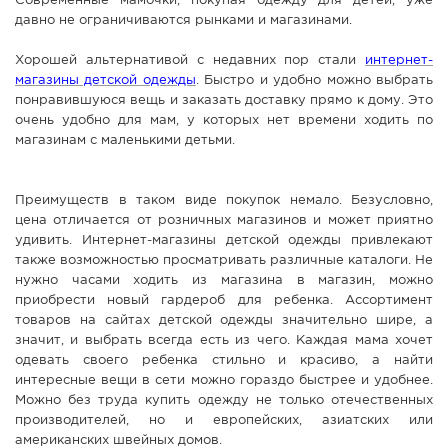
Современные мамочки, покупая одежду для детей, уже
давно не ограничиваются рынками и магазинами.
СПРАВКА
КАМЕРЫ
Хорошей альтернативой с недавних пор стали
интернет-
магазины детской одежды
. Быстро и удобно можно выбрать
КОНКУРСЫ
понравившуюся вещь и заказать доставку прямо к дому. Это
СТАТЬИ
очень удобно для мам, у которых нет времени ходить по
магазинам с маленькими детьми.
ГОЛОСОВАНИЯ
ПРЕДЛОЖИТЬ НОВОСТЬ
Преимуществ в таком виде покупок немало. Безусловно,
ФОТО
цена отличается от розничных магазинов и может приятно
удивить. Интернет-магазины детской одежды привлекают
также возможностью просматривать различные каталоги. Не
нужно часами ходить из магазина в магазин, можно
приобрести новый гардероб для ребенка. Ассортимент
товаров на сайтах детской одежды значительно шире, а
значит, и выбрать всегда есть из чего. Каждая мама хочет
одевать своего ребенка стильно и красиво, а найти
интересные вещи в сети можно гораздо быстрее и удобнее.
Можно без труда купить одежду не только отечественных
производителей, но и европейских, азиатских или
американских швейных домов.