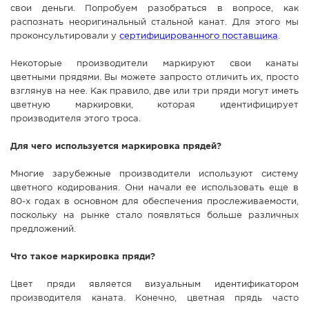
свои деньги. Попробуем разобраться в вопросе, как
СПРАВКА
распознать неоригинальный стальной канат. Для этого мы
проконсультировали у
сертифицированного поставщика
.
КАМЕРЫ
КОНКУРСЫ
Некоторые производители маркируют свои канаты
цветными прядями. Вы можете запросто отличить их, просто
СТАТЬИ
взглянув на нее. Как правило, две или три пряди могут иметь
ГОЛОСОВАНИЯ
цветную маркировки, которая идентифицирует
производителя этого троса.
ПРЕДЛОЖИТЬ НОВОСТЬ
Для чего используется маркировка прядей?
ФОТО
Многие зарубежные производители используют систему
цветного кодирования. Они начали ее использовать еще в
80-х годах в основном для обеспечения прослеживаемости,
поскольку на рынке стало появляться больше различных
предложений.
Что такое маркировка пряди?
Цвет пряди является визуальным идентификатором
производителя каната. Конечно, цветная прядь часто