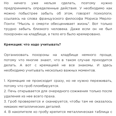
Но ничего уже нельзя сделать, поэтому нужно
СПРАВКА
предпринимать определенные действия. У необходимо как
можно побыстрее забыть об этом, говорят психологи,
КАМЕРЫ
ссылаясь на слова французского философа Мориса Мерло-
КОНКУРСЫ
Понти: "Мысль о смерти обесценивает жизнь". Вот только
трудно забыть близкого человека. Даже если он не был
СТАТЬИ
похоронен на кладбище, а тело его было кремировано.
ГОЛОСОВАНИЯ
Кремация: что надо учитывать?
ПРЕДЛОЖИТЬ НОВОСТЬ
Организовать похороны на кладбище немного проще,
ФОТО
потому что многие знают, что в таком случае приходится
делать. А вот с кремацией не все знакомы. И здесь
необходимо учитывать несколько важных моментов.
1. Кремация не происходит сразу, но не нужно переживать,
потому что гроб пломбируется.
2. Печь открывается для очередного сожжения только после
удаления из нее всего праха.
3. Гроб проверяется и сканируется, чтобы там не оказалось
никаких металлических деталей.
4. В накопителе ко гробу крепится металлическая таблица с