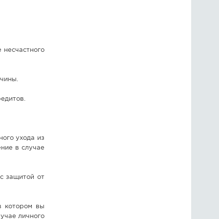
 несчастного
нчины.
редитов.
ого ухода из
ние в случае
 с защитой от
в котором вы
лучае личного