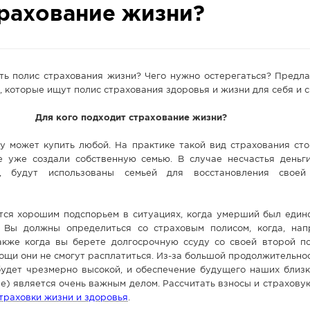
трахование жизни?
ть полис страхования жизни? Чего нужно остерегаться? Предла
 которые ищут полис страхования здоровья и жизни для себя и с
Для кого подходит страхование жизни?
у может купить любой. На практике такой вид страхования сто
е уже создали собственную семью. В случае несчастья деньг
й, будут использованы семьей для восстановления своей
ся хорошим подспорьем в ситуациях, когда умерший был един
 Вы должны определиться со страховым полисом, когда, нап
акже когда вы берете долгосрочную ссуду со своей второй по
ощи они не смогут расплатиться. Из-за большой продолжительно
удет чрезмерно высокой, и обеспечение будущего наших близки
е) является очень важным делом. Рассчитать взносы и страхов
траховки жизни и здоровья
.