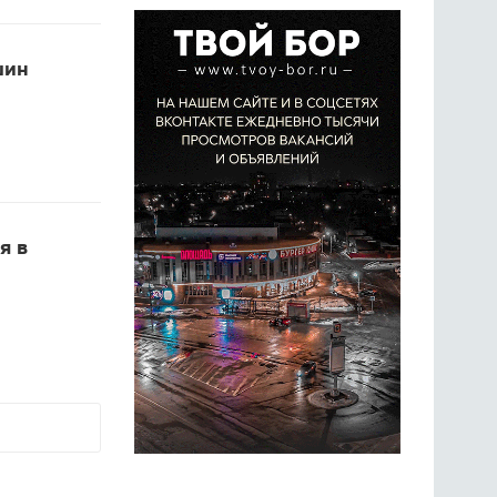
шин
я в