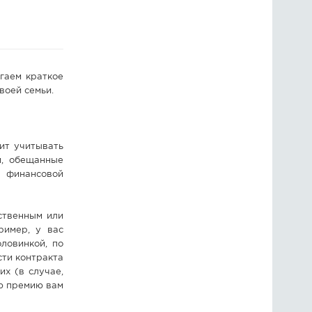
ГОЛОСОВАНИЯ
ПРЕДЛОЖИТЬ НОВОСТЬ
гаем краткое
ФОТО
воей семьи.
ит учитывать
и, обещанные
 финансовой
ственным или
ример, у вас
ловинкой, по
сти контракта
х (в случае,
ую премию вам