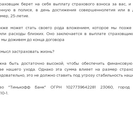
траховщик берет на себя выплату страхового взноса за вас, и
анную в полисе, в день достижения совершеннолетия или в 
мер, 25-летие.
кже может стать своего рода вложением, которое мы позже
или расходы близких. Оно заключается в выплате страховщик
о мы доживем до конца договора
смысл застраховать жизнь?
на быть достаточно высокой, чтобы обеспечить финансовую
ае нашего ухода. Однако эта сумма влияет на размер страхо
едовательно, это не должно ставить под угрозу стабильность наш
во "Тинькофф Банк" ОГРН 1027739642281 23060, город 
0-1.