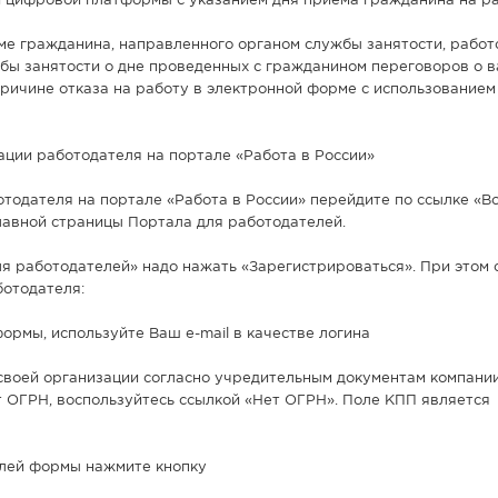
 цифровой платформы с указанием дня приема гражданина на ра
еме гражданина, направленного органом службы занятости, работ
бы занятости о дне проведенных с гражданином переговоров о 
ричине отказа на работу в электронной форме с использованием
ации работодателя на портале «Работа в России»
отодателя на портале «Работа в России» перейдите по ссылке «В
лавной страницы Портала для работодателей.
для работодателей» надо нажать «Зарегистрироваться». При этом 
отодателя:
формы, используйте Ваш e-mail в качестве логина
 своей организации согласно учредительным документам компании
т ОГРН, воспользуйтесь ссылкой «Нет ОГРН». Поле КПП является
олей формы нажмите кнопку