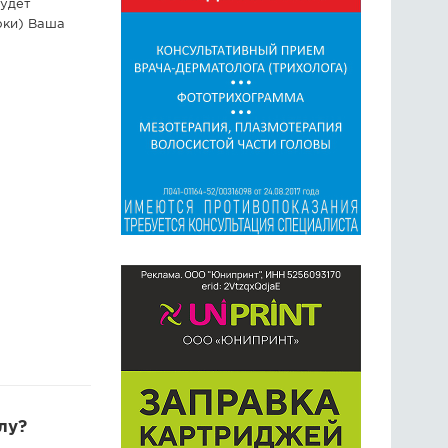
будет
рки) Ваша
лу?