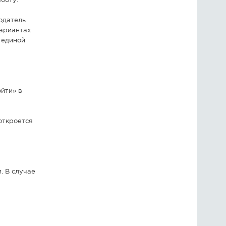
боту.
одатель
вариантах
 единой
ойти» в
откроется
. В случае