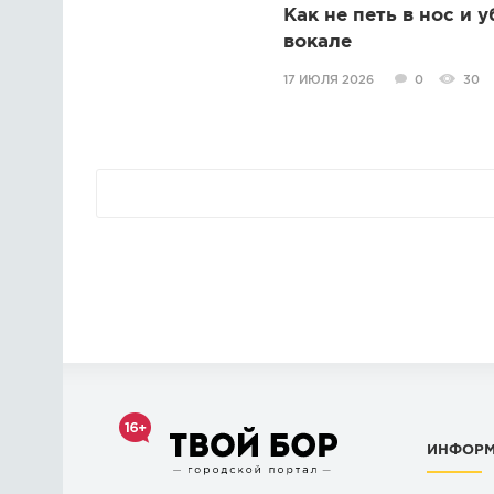
Как не петь в нос и 
вокале
17 ИЮЛЯ 2026
0
30
ИНФОР