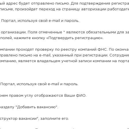
вый адрес будет отправлено письмо. Для подтверждения регистр
 письме, произойдет переход на страницу авторизации работодат
 Портал, используя свой e-mail и пароль.
б организации. Поля отмеченные * являются обязательными для з
 полей, нажмите кнопку «Подтвердить регистрацию».
омпании проходят проверку по реестру компаний ФНС. По оконч
равлено письмо на e-mail, указанный при регистрации. Сотрудни
мпанию, является владельцем учетной записи компании на порта
Портал, используя свой e-mail и пароль.
ерхнем правом углу отображаются Ваши ФИО.
разделу "Добавить вакансию".
нструктор вакансии", заполните его.