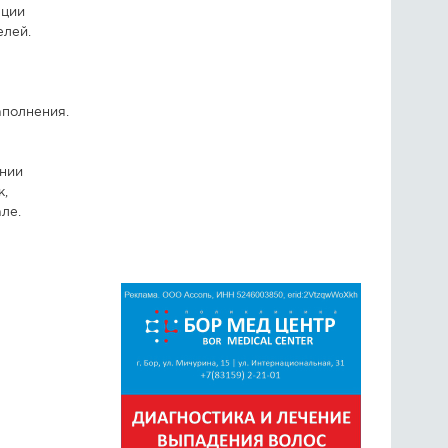
ации
елей.
аполнения.
ании
к,
ле.