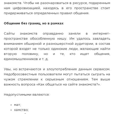
знакомств. Чтобы не разочароваться в ресурсе, подаренным
СПРАВКА
нам цифровизацией, находясь в его пространстве стоит
придерживаться определенных правил общения.
КАМЕРЫ
КОНКУРСЫ
Общение без границ, но в рамках
СТАТЬИ
Сайты знакомств оправданно заняли в интернет-
ГОЛОСОВАНИЯ
пространстве обособленную нишу. Им удалось завладеть
вниманием обширной и разношерстной аудитории, в состав
ПРЕДЛОЖИТЬ НОВОСТЬ
которой входят не только одинокие люди, желающие найти
вторую половину, но и те, кто ищет общения,
ФОТО
единомышленников и т. д.
Увы, но встречаются и злоупотребления данным сервисом.
Недобросовестные пользователи могут пытаться сыграть на
чужом стремлении к серьезным отношениям. Тем выше
важность вопроса «Как общаться на сайте знакомств?».
Недопустимыми являются:
мат;
хамство;