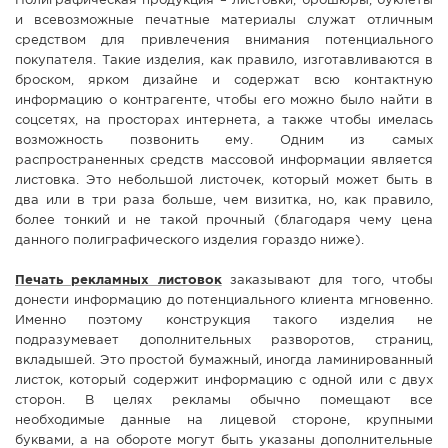
Полиграфическая продукция – листовки, брошюры, буклеты
и всевозможные печатные материалы служат отличным
СПРАВКА
средством для привлечения внимания потенциального
КАМЕРЫ
покупателя. Такие изделия, как правило, изготавливаются в
броском, ярком дизайне и содержат всю контактную
КОНКУРСЫ
информацию о контрагенте, чтобы его можно было найти в
СТАТЬИ
соцсетях, на просторах интернета, а также чтобы имелась
возможность позвонить ему. Одним из самых
ГОЛОСОВАНИЯ
распространенных средств массовой информации является
листовка. Это небольшой листочек, который может быть в
ПРЕДЛОЖИТЬ НОВОСТЬ
два или в три раза больше, чем визитка, но, как правило,
ФОТО
более тонкий и не такой прочный (благодаря чему цена
данного полиграфического изделия гораздо ниже).
Печать рекламных листовок
заказывают для того, чтобы
донести информацию до потенциального клиента мгновенно.
Именно поэтому конструкция такого изделия не
подразумевает дополнительных разворотов, страниц,
вкладышей. Это простой бумажный, иногда ламинированный
листок, который содержит информацию с одной или с двух
сторон. В целях рекламы обычно помещают все
необходимые данные на лицевой стороне, крупными
буквами, а на обороте могут быть указаны дополнительные