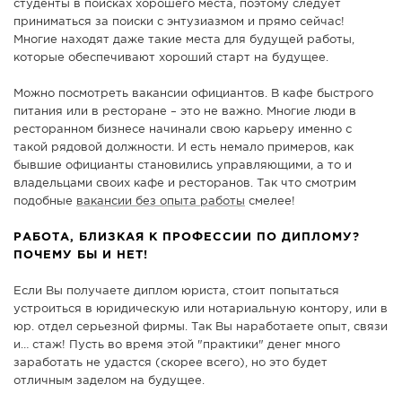
студенты в поисках хорошего места, поэтому следует
СПРАВКА
приниматься за поиски с энтузиазмом и прямо сейчас!
Многие находят даже такие места для будущей работы,
КАМЕРЫ
которые обеспечивают хороший старт на будущее.
КОНКУРСЫ
Можно посмотреть вакансии официантов. В кафе быстрого
СТАТЬИ
питания или в ресторане – это не важно. Многие люди в
ресторанном бизнесе начинали свою карьеру именно с
ГОЛОСОВАНИЯ
такой рядовой должности. И есть немало примеров, как
ПРЕДЛОЖИТЬ НОВОСТЬ
бывшие официанты становились управляющими, а то и
владельцами своих кафе и ресторанов. Так что смотрим
ФОТО
подобные
вакансии без опыта работы
смелее!
РАБОТА, БЛИЗКАЯ К ПРОФЕССИИ ПО ДИПЛОМУ?
ПОЧЕМУ БЫ И НЕТ!
Если Вы получаете диплом юриста, стоит попытаться
устроиться в юридическую или нотариальную контору, или в
юр. отдел серьезной фирмы. Так Вы наработаете опыт, связи
и… стаж! Пусть во время этой "практики" денег много
заработать не удастся (скорее всего), но это будет
отличным заделом на будущее.