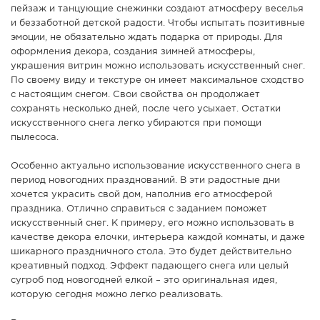
пейзаж и танцующие снежинки создают атмосферу веселья
СПРАВКА
и беззаботной детской радости. Чтобы испытать позитивные
эмоции, не обязательно ждать подарка от природы. Для
КАМЕРЫ
оформления декора, создания зимней атмосферы,
КОНКУРСЫ
украшения витрин можно использовать искусственный снег.
По своему виду и текстуре он имеет максимальное сходство
СТАТЬИ
с настоящим снегом. Свои свойства он продолжает
ГОЛОСОВАНИЯ
сохранять несколько дней, после чего усыхает. Остатки
искусственного снега легко убираются при помощи
ПРЕДЛОЖИТЬ НОВОСТЬ
пылесоса.
ФОТО
Особенно актуально использование искусственного снега в
период новогодних празднований. В эти радостные дни
хочется украсить свой дом, наполнив его атмосферой
праздника. Отлично справиться с заданием поможет
искусственный снег. К примеру, его можно использовать в
качестве декора елочки, интерьера каждой комнаты, и даже
шикарного праздничного стола. Это будет действительно
креативный подход. Эффект падающего снега или целый
сугроб под новогодней елкой – это оригинальная идея,
которую сегодня можно легко реализовать.