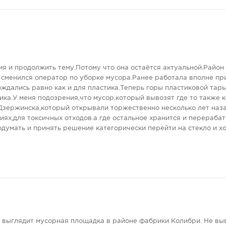
я и продолжить тему.Потому что она остаётся актуальной.Район
г сменился оператор по уборке мусора.Ранее работала вполне п
ждались равно как и для пластика.Теперь горы пластиковой тар
ика.У меня подозрения,что мусор,который вывозят где то также 
Дзержинска,который открывали торжественно несколько лет наз
иях,для токсичных отходов.а где остальное хранится и перераба
думать и принять решение категорически перейти на стекло и х
 выглядит мусорная площадка в районе фабрики Колибри. Не выв