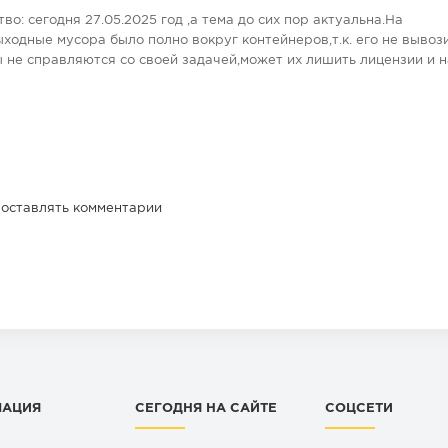
во: сегодня 27.05.2025 год ,а тема до сих пор актуальна.На
выходные мусора было полно вокруг контейнеров,т.к. его не вывоз
 не справляются со своей задачей,может их лишить лицензии и 
 оставлять комментарии
МАЦИЯ
СЕГОДНЯ НА САЙТЕ
СОЦСЕТИ