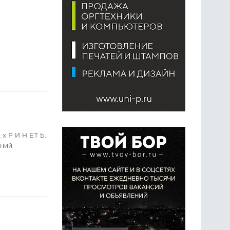
! А х Р И Н ЕТ Ь.
жний