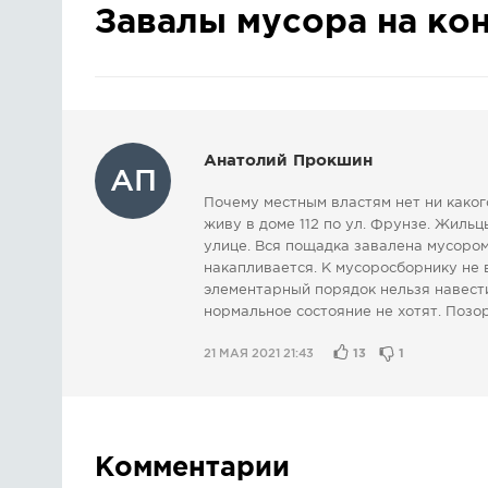
Завалы мусора на ко
Анатолий Прокшин
АП
Почему местным властям нет ни како
живу в доме 112 по ул. Фрунзе. Жиль
улице. Вся пощадка завалена мусором
накапливается. К мусоросборнику не 
элементарный порядок нельзя навести
нормальное состояние не хотят. Позо
21 МАЯ 2021 21:43
13
1
Комментарии