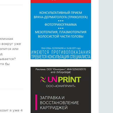
риличная
ы вокруг уже
копится или
ад
тывается?
отя бы
озит я уже 4