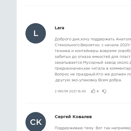
Lara
L
Доброго дня,хочу поддержать Анатоли
Стекольного.Вероятно, с начала 2021
техника и контейнеры вовремя освобо
забитых до отказа емкостей для пласт
закапывается.Мусорный завод около 
предназначен,как читала в комментар
Вопрос не праздный.Кто же должен по
.другую эко-упаковку.Всем добра.
2 ИЮЛЯ 2021 16:40
4
Сергей Ковалев
СК
Поддерживаю тему. Вот так например