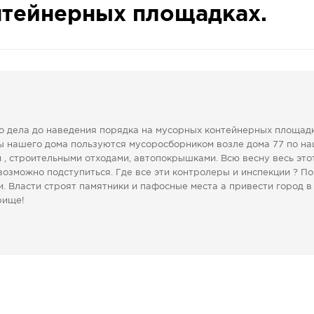
нтейнерных площадках.
го дела до наведения порядка на мусорных контейнерных площад
цы нашего дома пользуются мусоросборником возле дома 77 по н
 , строительными отходами, автопокрышками. Всю весну весь это
возможно подступиться. Где все эти контролеры и инспекции ? П
. Власти строят памятники и пафосные места а привести город в
рище!