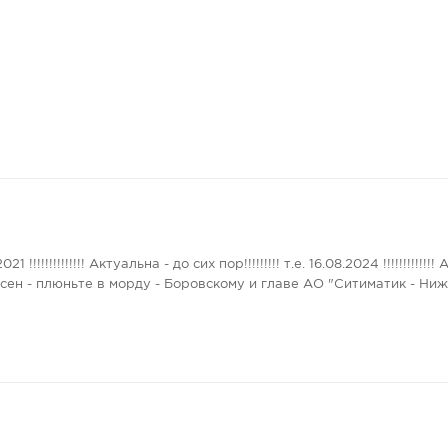
2021 !!!!!!!!!!!!!! Актуальна - до сих пор!!!!!!!!! т.е. 16.08.2024 !!!!!!!!!!!!
асен - плюньте в морду - Боровскому и главе АО "Ситиматик - Ни