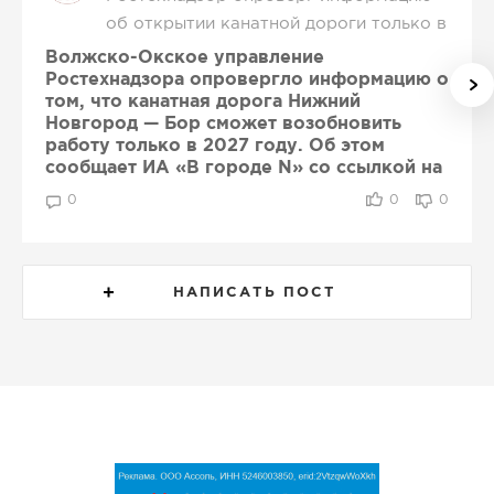
об открытии канатной дороги только в
2027 году
Волжско-Окское управление
Ростехнадзора опровергло информацию о
том, что канатная дорога Нижний
Новгород — Бор сможет возобновить
работу только в 2027 году. Об этом
сообщает ИА «В городе N» со ссылкой на
ведомство.
0
0
0
Как пояснили в Ростехнадзоре, ранее
опубликованные сведения были неверно
интерпретированы. Срок до мая 2027 года
НАПИСАТЬ ПОСТ
является максимальным периодом,
установленным для устранения нарушений,
выявленных в ходе проверки.
В ведомстве отметили, что после
досрочного выполнения предписания ООО
«Урбантех Сервис» может обратиться за
проведением внеплановой проверки. Если
нарушения будут устранены, канатную