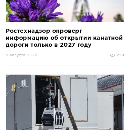
СПРАВКА
КАМЕРЫ
КОНКУРСЫ
Ростехнадзор опроверг
СТАТЬИ
информацию об открытии канатной
дороги только в 2027 году
ГОЛОСОВАНИЯ
ПРЕДЛОЖИТЬ НОВОСТЬ
5 августа 2026
259
ФОТО