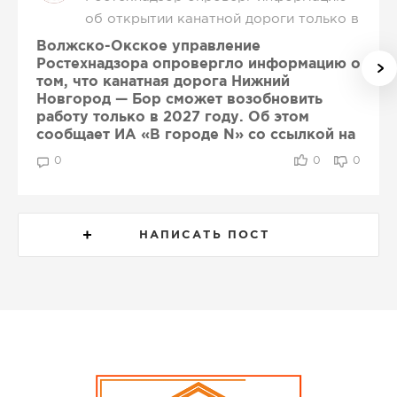
об открытии канатной дороги только в
2027 году
Волжско-Окское управление
Ростехнадзора опровергло информацию о
том, что канатная дорога Нижний
Новгород — Бор сможет возобновить
работу только в 2027 году. Об этом
сообщает ИА «В городе N» со ссылкой на
ведомство.
0
0
0
Как пояснили в Ростехнадзоре, ранее
опубликованные сведения были неверно
интерпретированы. Срок до мая 2027 года
НАПИСАТЬ ПОСТ
является максимальным периодом,
установленным для устранения нарушений,
выявленных в ходе проверки.
В ведомстве отметили, что после
досрочного выполнения предписания ООО
«Урбантех Сервис» может обратиться за
проведением внеплановой проверки. Если
нарушения будут устранены, канатную