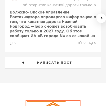
об открытии канатной дороги только в
2027 году
Волжско-Окское управление
Ростехнадзора опровергло информацию о
том, что канатная дорога Нижний
Новгород — Бор сможет возобновить
работу только в 2027 году. Об этом
сообщает ИА «В городе N» со ссылкой на
ведомство.
0
0
0
Как пояснили в Ростехнадзоре, ранее
опубликованные сведения были неверно
интерпретированы. Срок до мая 2027 года
НАПИСАТЬ ПОСТ
является максимальным периодом,
установленным для устранения нарушений,
выявленных в ходе проверки.
В ведомстве отметили, что после
досрочного выполнения предписания ООО
«Урбантех Сервис» может обратиться за
проведением внеплановой проверки. Если
нарушения будут устранены, канатную